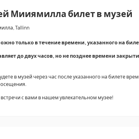
ей Мииямилла билет в музей
лла, Tallinn
ожно только в течение времени, указанного на биле
вляет до двух часов, но не позднее времени закрыти
дете в музей через час после указанного на билете врем
 посещения.
встречи с вами в нашем увлекательном музее!