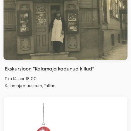
Ekskursioon “Kalamaja kadunud killud“
Птн 14. авг 18:00
Kalamaja muuseum, Tallinn