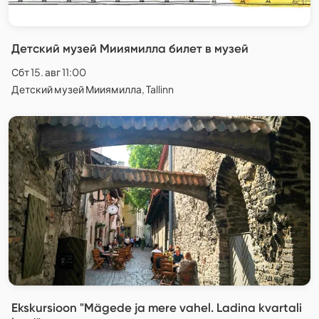
Детский музей Мииямилла билет в музей
Сбт 15. авг 11:00
Детский музей Мииямилла, Tallinn
Ekskursioon "Mägede ja mere vahel. Ladina kvartali