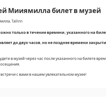
ей Мииямилла билет в музей
лла, Tallinn
ожно только в течение времени, указанного на биле
вляет до двух часов, но не позднее времени закрыти
дете в музей через час после указанного на билете врем
 посещения.
встречи с вами в нашем увлекательном музее!