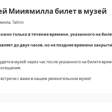
ей Мииямилла билет в музей
лла, Tallinn
ожно только в течение времени, указанного на биле
вляет до двух часов, но не позднее времени закрыти
дете в музей через час после указанного на билете врем
 посещения.
встречи с вами в нашем увлекательном музее!