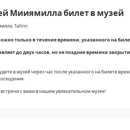
ей Мииямилла билет в музей
лла, Tallinn
ожно только в течение времени, указанного на биле
вляет до двух часов, но не позднее времени закрыти
дете в музей через час после указанного на билете врем
 посещения.
встречи с вами в нашем увлекательном музее!