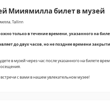
ей Мииямилла билет в музей
лла, Tallinn
ожно только в течение времени, указанного на биле
вляет до двух часов, но не позднее времени закрыти
дете в музей через час после указанного на билете врем
 посещения.
встречи с вами в нашем увлекательном музее!