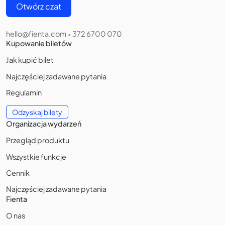
Otwórz czat
hello@fienta.com
372 6700 070
•
Kupowanie biletów
Jak kupić bilet
Najczęściej zadawane pytania
Regulamin
Odzyskaj bilety
Organizacja wydarzeń
Przegląd produktu
Wszystkie funkcje
Cennik
Najczęściej zadawane pytania
Fienta
O nas