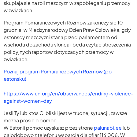
skupiaja sie na roli mezczyzn w zapobieganiu przemocy
w zwiazkach.
Program Pomaranczowych Rozmow zakonczy sie 10
grudnia, w Miedzynarodowy Dzien Praw Czlowieka, gdy
estonscy mezczyzni stana przed parlamentem od
wschodu do zachodu slonca i beda czytac streszczenia
policyjnych raportow dotyczacych przemocy w
zwiazkach.
Poznaj program Pomaranczowych Rozmow (po
estonsku)
https://www.un.org/en/observances/ending-violence-
against-women-day
Jesli Ty lub ktos Ci bliski jest w trudnej sytuacji, zawsze
mozna prosic o pomoc.
W Estonii pomoc uzyskasz przez strone
palunabi.ee
lub
calodobowo z telefonu wsparcia dla ofiar 116 006. W