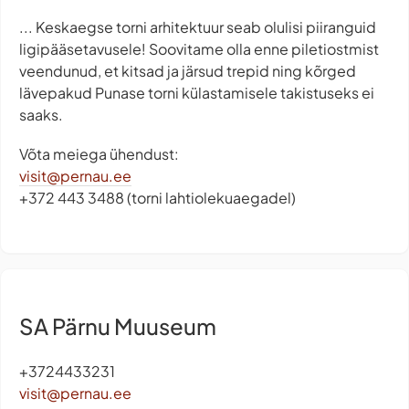
... Keskaegse torni arhitektuur seab olulisi piiranguid
ligipääsetavusele! Soovitame olla enne piletiostmist
veendunud, et kitsad ja järsud trepid ning kõrged
lävepakud Punase torni külastamisele takistuseks ei
saaks.
Võta meiega ühendust:
visit@pernau.ee
+372 443 3488 (torni lahtiolekuaegadel)
SA Pärnu Muuseum
+3724433231
visit@pernau.ee