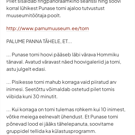
Pilet sisaldab ringpanoraamkino seanssi ning soovi
korral lühikest Punase torni ajaloo tutvustust
muuseumitöötaja poolt.
http://www.parnumuuseum.ee/torn
PALUME PANNA TÄHELE, ET...
... Punase torni hoovi pääseb läbi värava Hommiku
tänaval. Avatud väravast näed hoovigaleriid ja torni,
astu julgelt edasi.
... Pisikesse torni mahub korraga vaid piiratud arv
inimesi. Seetõttu võimaldab ostetud pilet tornis
viibida kuni 30 minutit.
... Kui korraga on torni tulemas rohkem kui 10 inimest,
võtke meiega eelnevalt ühendust. Et Punase torni
põnevad lood ei jääks tähelepanuta, soovitame
gruppidel tellida ka külastusprogramm.