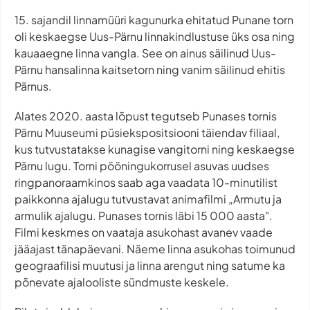
15. sajandil linnamüüri kagunurka ehitatud Punane torn
oli keskaegse Uus-Pärnu linnakindlustuse üks osa ning
kauaaegne linna vangla. See on ainus säilinud Uus-
Pärnu hansalinna kaitsetorn ning vanim säilinud ehitis
Pärnus.
Alates 2020. aasta lõpust tegutseb Punases tornis
Pärnu Muuseumi püsiekspositsiooni täiendav filiaal,
kus tutvustatakse kunagise vangitorni ning keskaegse
Pärnu lugu. Torni pööningukorrusel asuvas uudses
ringpanoraamkinos saab aga vaadata 10-minutilist
paikkonna ajalugu tutvustavat animafilmi „Armutu ja
armulik ajalugu. Punases tornis läbi 15 000 aasta".
Filmi keskmes on vaataja asukohast avanev vaade
jääajast tänapäevani. Näeme linna asukohas toimunud
geograafilisi muutusi ja linna arengut ning satume ka
põnevate ajalooliste sündmuste keskele.