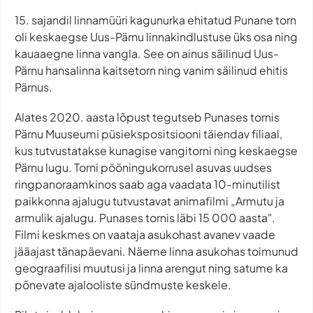
15. sajandil linnamüüri kagunurka ehitatud Punane torn
oli keskaegse Uus-Pärnu linnakindlustuse üks osa ning
kauaaegne linna vangla. See on ainus säilinud Uus-
Pärnu hansalinna kaitsetorn ning vanim säilinud ehitis
Pärnus.
Alates 2020. aasta lõpust tegutseb Punases tornis
Pärnu Muuseumi püsiekspositsiooni täiendav filiaal,
kus tutvustatakse kunagise vangitorni ning keskaegse
Pärnu lugu. Torni pööningukorrusel asuvas uudses
ringpanoraamkinos saab aga vaadata 10-minutilist
paikkonna ajalugu tutvustavat animafilmi „Armutu ja
armulik ajalugu. Punases tornis läbi 15 000 aasta".
Filmi keskmes on vaataja asukohast avanev vaade
jääajast tänapäevani. Näeme linna asukohas toimunud
geograafilisi muutusi ja linna arengut ning satume ka
põnevate ajalooliste sündmuste keskele.