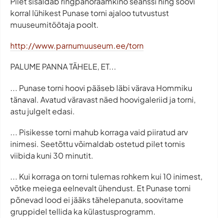
Pilet sisaldab ringpanoraamkino seanssi ning soovi
korral lühikest Punase torni ajaloo tutvustust
muuseumitöötaja poolt.
http://www.parnumuuseum.ee/torn
PALUME PANNA TÄHELE, ET...
... Punase torni hoovi pääseb läbi värava Hommiku
tänaval. Avatud väravast näed hoovigaleriid ja torni,
astu julgelt edasi.
... Pisikesse torni mahub korraga vaid piiratud arv
inimesi. Seetõttu võimaldab ostetud pilet tornis
viibida kuni 30 minutit.
... Kui korraga on torni tulemas rohkem kui 10 inimest,
võtke meiega eelnevalt ühendust. Et Punase torni
põnevad lood ei jääks tähelepanuta, soovitame
gruppidel tellida ka külastusprogramm.