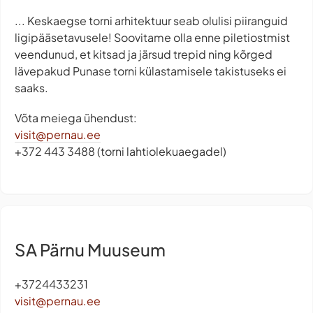
... Keskaegse torni arhitektuur seab olulisi piiranguid
ligipääsetavusele! Soovitame olla enne piletiostmist
veendunud, et kitsad ja järsud trepid ning kõrged
lävepakud Punase torni külastamisele takistuseks ei
saaks.
Võta meiega ühendust:
visit@pernau.ee
+372 443 3488 (torni lahtiolekuaegadel)
SA Pärnu Muuseum
+3724433231
visit@pernau.ee