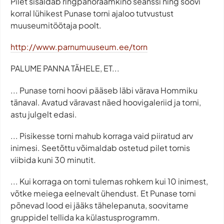
Pilet sisaldab ringpanoraamkino seanssi ning soovi
korral lühikest Punase torni ajaloo tutvustust
muuseumitöötaja poolt.
http://www.parnumuuseum.ee/torn
PALUME PANNA TÄHELE, ET...
... Punase torni hoovi pääseb läbi värava Hommiku
tänaval. Avatud väravast näed hoovigaleriid ja torni,
astu julgelt edasi.
... Pisikesse torni mahub korraga vaid piiratud arv
inimesi. Seetõttu võimaldab ostetud pilet tornis
viibida kuni 30 minutit.
... Kui korraga on torni tulemas rohkem kui 10 inimest,
võtke meiega eelnevalt ühendust. Et Punase torni
põnevad lood ei jääks tähelepanuta, soovitame
gruppidel tellida ka külastusprogramm.