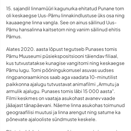
15. sajandil linnamüüri kagunurka ehitatud Punane torn
oli keskaegse Uus-Pärnu linnakindlustuse üks osa ning
kauaaegne linna vangla. See on ainus säilinud Uus-
Pärnu hansalinna kaitsetorn ning vanim säilinud ehitis
Pärnus.
Alates 2020. aasta lõpust tegutseb Punases tornis
Pärnu Muuseumi püsiekspositsiooni täiendav filiaal,
kus tutvustatakse kunagise vangitorni ning keskaegse
Pärnu lugu. Torni pööningukorrusel asuvas uudses
ringpanoraamkinos saab aga vaadata 10-minutilist
paikkonna ajalugu tutvustavat animafilmi „Armutu ja
armulik ajalugu. Punases tornis läbi 15 000 aasta".
Filmi keskmes on vaataja asukohast avanev vaade
jääajast tänapäevani. Näeme linna asukohas toimunud
geograafilisi muutusi ja linna arengut ning satume ka
põnevate ajalooliste sündmuste keskele.