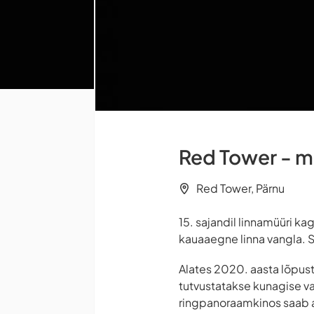
Red Tower - 
Red Tower, Pärnu
15. sajandil linnamüüri k
kauaaegne linna vangla. Se
Alates 2020. aasta lõpust
tutvustatakse kunagise va
ringpanoraamkinos saab ag