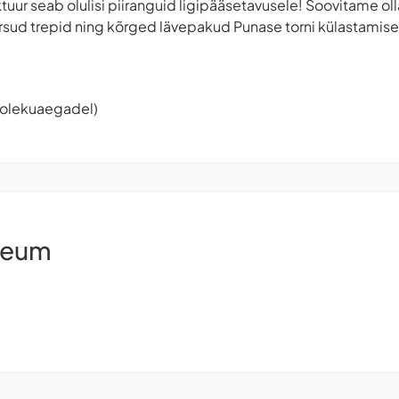
ktuur seab olulisi piiranguid ligipääsetavusele! Soovitame ol
ärsud trepid ning kõrged lävepakud Punase torni külastamisel
tiolekuaegadel)
seum