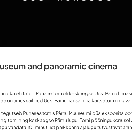
museum and panoramic cinema
agunurka ehitatud Punane torn oli keskaegse Uus-Pärnu linnak
e on ainus säilinud Uus-Pärnu hansalinna kaitsetorn ning van
 tegutseb Punases tornis Pärnu Muuseumi püsiekspositsiooni 
ngitorni ning keskaegse Pärnu lugu. Torni pööningukorrusel
a vaadata 10-minutilist paikkonna ajalugu tutvustavat anim