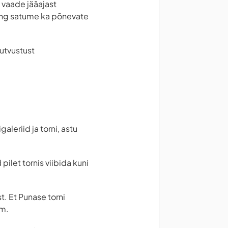
 vaade jääajast
ning satume ka põnevate
tutvustust
leriid ja torni, astu
pilet tornis viibida kuni
t. Et Punase torni
mm.