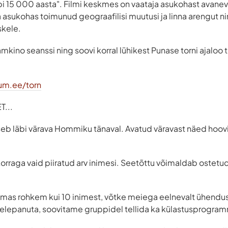
äbi 15 000 aasta". Filmi keskmes on vaataja asukohast avanev
 asukohas toimunud geograafilisi muutusi ja linna arengut 
skele.
mkino seanssi ning soovi korral lühikest Punase torni ajaloo 
um.ee/torn
...
seb läbi värava Hommiku tänaval. Avatud väravast näed hooviga
korraga vaid piiratud arv inimesi. Seetõttu võimaldab ostetud 
ulemas rohkem kui 10 inimest, võtke meiega eelnevalt ühendus
helepanuta, soovitame gruppidel tellida ka külastusprogra