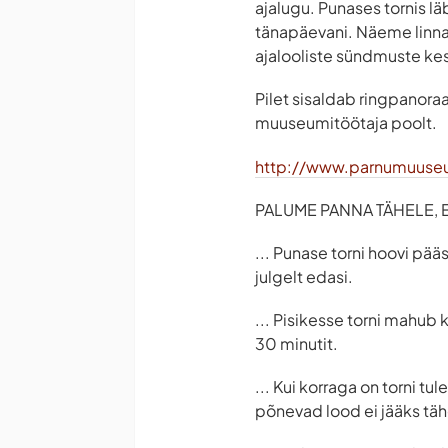
ajalugu. Punases tornis l
tänapäevani. Näeme linna
ajalooliste sündmuste ke
Pilet sisaldab ringpanoraa
muuseumitöötaja poolt.
http://www.parnumuuse
PALUME PANNA TÄHELE, ET
... Punase torni hoovi pää
julgelt edasi.
... Pisikesse torni mahub 
30 minutit.
... Kui korraga on torni t
põnevad lood ei jääks tä