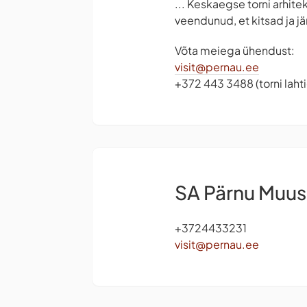
... Keskaegse torni arhite
veendunud, et kitsad ja j
Võta meiega ühendust:
visit@pernau.ee
+372 443 3488 (torni lah
SA Pärnu Muu
+3724433231
visit@pernau.ee