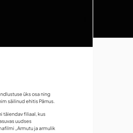
indlustuse üks osa ning
im säilinud ehitis Pärnus.
täiendav filiaal, kus
 asuvas uudses
afilmi „Armutu ja armulik