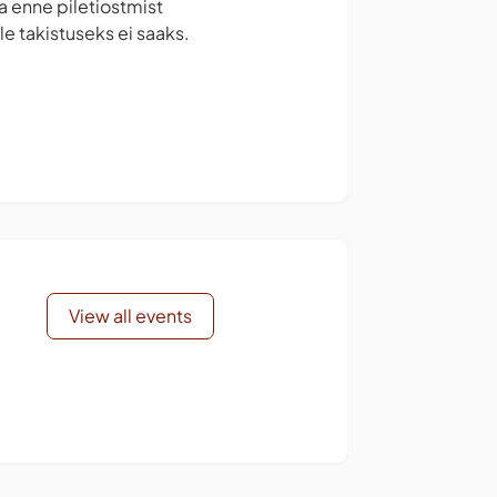
la enne piletiostmist
e takistuseks ei saaks.
View all events