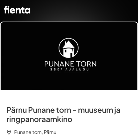
Pärnu Punane torn - muuseum ja
ringpanoraamkino
Punane torn, Pärnu