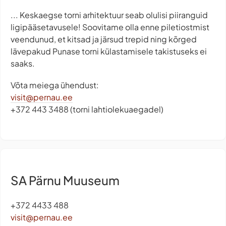
... Keskaegse torni arhitektuur seab olulisi piiranguid
ligipääsetavusele! Soovitame olla enne piletiostmist
veendunud, et kitsad ja järsud trepid ning kõrged
lävepakud Punase torni külastamisele takistuseks ei
saaks.
Võta meiega ühendust:
visit@pernau.ee
+372 443 3488 (torni lahtiolekuaegadel)
SA Pärnu Muuseum
+372 4433 488
visit@pernau.ee