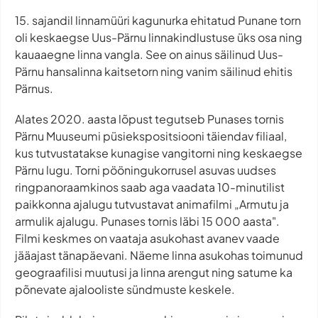
15. sajandil linnamüüri kagunurka ehitatud Punane torn
oli keskaegse Uus-Pärnu linnakindlustuse üks osa ning
kauaaegne linna vangla. See on ainus säilinud Uus-
Pärnu hansalinna kaitsetorn ning vanim säilinud ehitis
Pärnus.
Alates 2020. aasta lõpust tegutseb Punases tornis
Pärnu Muuseumi püsiekspositsiooni täiendav filiaal,
kus tutvustatakse kunagise vangitorni ning keskaegse
Pärnu lugu. Torni pööningukorrusel asuvas uudses
ringpanoraamkinos saab aga vaadata 10-minutilist
paikkonna ajalugu tutvustavat animafilmi „Armutu ja
armulik ajalugu. Punases tornis läbi 15 000 aasta".
Filmi keskmes on vaataja asukohast avanev vaade
jääajast tänapäevani. Näeme linna asukohas toimunud
geograafilisi muutusi ja linna arengut ning satume ka
põnevate ajalooliste sündmuste keskele.