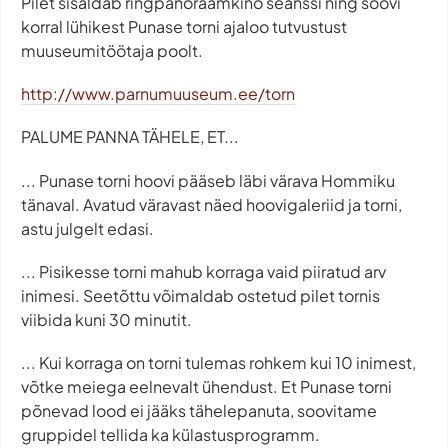
Pilet sisaldab ringpanoraamkino seanssi ning soovi
korral lühikest Punase torni ajaloo tutvustust
muuseumitöötaja poolt.
http://www.parnumuuseum.ee/torn
PALUME PANNA TÄHELE, ET...
... Punase torni hoovi pääseb läbi värava Hommiku
tänaval. Avatud väravast näed hoovigaleriid ja torni,
astu julgelt edasi.
... Pisikesse torni mahub korraga vaid piiratud arv
inimesi. Seetõttu võimaldab ostetud pilet tornis
viibida kuni 30 minutit.
... Kui korraga on torni tulemas rohkem kui 10 inimest,
võtke meiega eelnevalt ühendust. Et Punase torni
põnevad lood ei jääks tähelepanuta, soovitame
gruppidel tellida ka külastusprogramm.