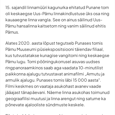
15. sajandil linnamüüri kagunurka ehitatud Punane torn
oli keskaegse Uus-Pärnu linnakindlustuse üks osa ning
kauaaegne linna vangla. See on ainus säilinud Uus-
Pärnu hansalinna kaitsetorn ning vanim säilinud ehitis
Pärnus.
Alates 2020. aasta lõpust tegutseb Punases tornis
Pärnu Muuseumi püsiekspositsiooni täiendav filiaal,
kus tutvustatakse kunagise vangitorni ning keskaegse
Pärnu lugu. Torni pööningukorrusel asuvas uudses
ringpanoraamkinos saab aga vaadata 10-minutilist
paikkonna ajalugu tutvustavat animafilmi „Armutu ja
armulik ajalugu. Punases tornis läbi 15 000 aasta".
Filmi keskmes on vaataja asukohast avanev vaade
jääajast tänapäevani. Näeme linna asukohas toimunud
geograafilisi muutusi ja linna arengut ning satume ka
põnevate ajalooliste sündmuste keskele.