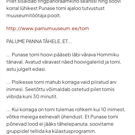
Pilet sisaldab ringpanoraamkino seanssi ning soovi
korral lühikest Punase torni ajaloo tutvustust
muuseumitöötaja poolt.
http://www.parnumuuseum.ee/torn
PALUME PANNA TÄHELE, ET...
... Punase torni hoovi pääseb läbi värava Hommiku
tänaval. Avatud väravast näed hoovigaleriid ja torni,
astu julgelt edasi.
... Pisikesse torni mahub korraga vaid piiratud arv
inimesi. Seetõttu võimaldab ostetud pilet tornis
viibida kuni 30 minutit.
... Kui korraga on torni tulemas rohkem kui 10 inimest,
võtke meiega eelnevalt ühendust. Et Punase torni
põnevad lood ei jääks tähelepanuta, soovitame
gruppidel tellida ka külastusprogramm.