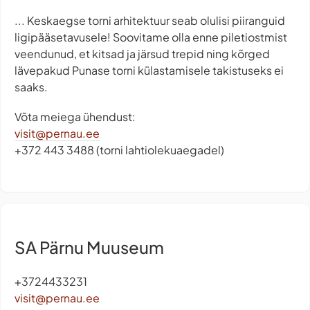
... Keskaegse torni arhitektuur seab olulisi piiranguid
ligipääsetavusele! Soovitame olla enne piletiostmist
veendunud, et kitsad ja järsud trepid ning kõrged
lävepakud Punase torni külastamisele takistuseks ei
saaks.
Võta meiega ühendust:
visit@pernau.ee
+372 443 3488 (torni lahtiolekuaegadel)
SA Pärnu Muuseum
+3724433231
visit@pernau.ee