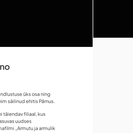
ino
indlustuse üks osa ning
im säilinud ehitis Pärnus.
täiendav filiaal, kus
 asuvas uudses
afilmi „Armutu ja armulik