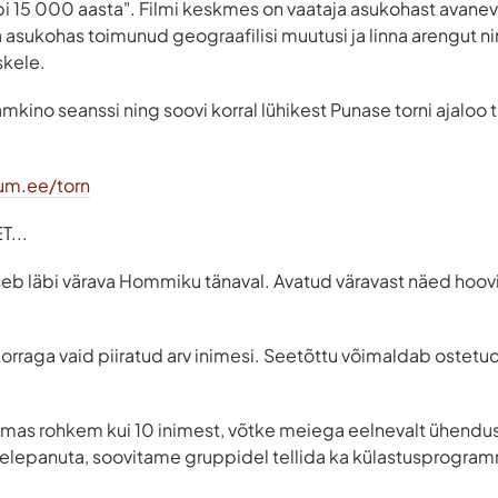
äbi 15 000 aasta". Filmi keskmes on vaataja asukohast avanev
 asukohas toimunud geograafilisi muutusi ja linna arengut 
skele.
mkino seanssi ning soovi korral lühikest Punase torni ajaloo 
um.ee/torn
...
seb läbi värava Hommiku tänaval. Avatud väravast näed hooviga
korraga vaid piiratud arv inimesi. Seetõttu võimaldab ostetud 
ulemas rohkem kui 10 inimest, võtke meiega eelnevalt ühendus
helepanuta, soovitame gruppidel tellida ka külastusprogra