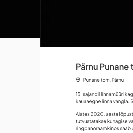
Pärnu Punane 
Punane torn, Pärnu
15. sajandil linnamüüri k
kauaaegne linna vangla. Se
Alates 2020. aasta lõpust
tutvustatakse kunagise va
ringpanoraamkinos saab ag