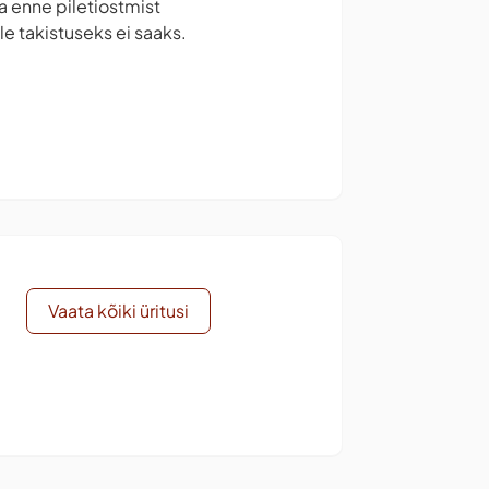
la enne piletiostmist
e takistuseks ei saaks.
Vaata kõiki üritusi