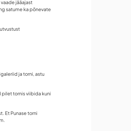
 vaade jääajast
ning satume ka põnevate
tutvustust
leriid ja torni, astu
pilet tornis viibida kuni
t. Et Punase torni
mm.