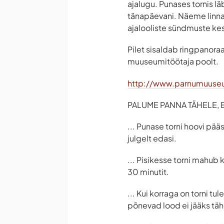
ajalugu. Punases tornis l
tänapäevani. Näeme linna
ajalooliste sündmuste ke
Pilet sisaldab ringpanoraa
muuseumitöötaja poolt.
http://www.parnumuuse
PALUME PANNA TÄHELE, ET
... Punase torni hoovi pää
julgelt edasi.
... Pisikesse torni mahub 
30 minutit.
... Kui korraga on torni t
põnevad lood ei jääks tä