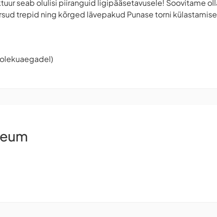
ktuur seab olulisi piiranguid ligipääsetavusele! Soovitame ol
ärsud trepid ning kõrged lävepakud Punase torni külastamisel
tiolekuaegadel)
seum