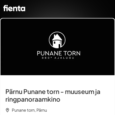
Pärnu Punane torn - muuseum ja
ringpanoraamkino
Punane torn, Pärnu