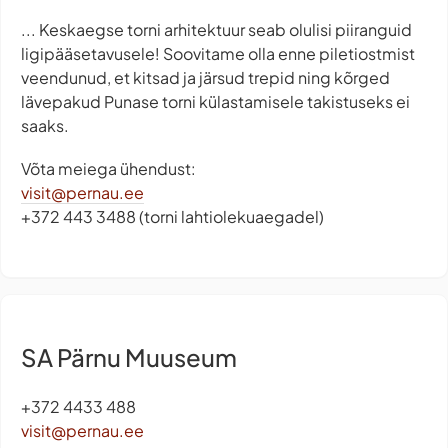
... Keskaegse torni arhitektuur seab olulisi piiranguid
ligipääsetavusele! Soovitame olla enne piletiostmist
veendunud, et kitsad ja järsud trepid ning kõrged
lävepakud Punase torni külastamisele takistuseks ei
saaks.
Võta meiega ühendust:
visit@pernau.ee
+372 443 3488 (torni lahtiolekuaegadel)
SA Pärnu Muuseum
+372 4433 488
visit@pernau.ee