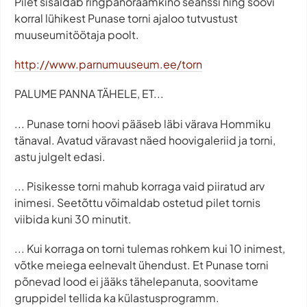
Pilet sisaldab ringpanoraamkino seanssi ning soovi
korral lühikest Punase torni ajaloo tutvustust
muuseumitöötaja poolt.
http://www.parnumuuseum.ee/torn
PALUME PANNA TÄHELE, ET...
... Punase torni hoovi pääseb läbi värava Hommiku
tänaval. Avatud väravast näed hoovigaleriid ja torni,
astu julgelt edasi.
... Pisikesse torni mahub korraga vaid piiratud arv
inimesi. Seetõttu võimaldab ostetud pilet tornis
viibida kuni 30 minutit.
... Kui korraga on torni tulemas rohkem kui 10 inimest,
võtke meiega eelnevalt ühendust. Et Punase torni
põnevad lood ei jääks tähelepanuta, soovitame
gruppidel tellida ka külastusprogramm.