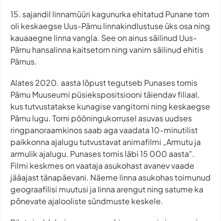
15. sajandil linnamüüri kagunurka ehitatud Punane torn
oli keskaegse Uus-Pärnu linnakindlustuse üks osa ning
kauaaegne linna vangla. See on ainus säilinud Uus-
Pärnu hansalinna kaitsetorn ning vanim säilinud ehitis
Pärnus.
Alates 2020. aasta lõpust tegutseb Punases tornis
Pärnu Muuseumi püsiekspositsiooni täiendav filiaal,
kus tutvustatakse kunagise vangitorni ning keskaegse
Pärnu lugu. Torni pööningukorrusel asuvas uudses
ringpanoraamkinos saab aga vaadata 10-minutilist
paikkonna ajalugu tutvustavat animafilmi „Armutu ja
armulik ajalugu. Punases tornis läbi 15 000 aasta".
Filmi keskmes on vaataja asukohast avanev vaade
jääajast tänapäevani. Näeme linna asukohas toimunud
geograafilisi muutusi ja linna arengut ning satume ka
põnevate ajalooliste sündmuste keskele.