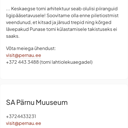
... Keskaegse torni arhitektuur seab olulisi piiranguid
ligipääsetavusele! Soovitame olla enne piletiostmist
veendunud, et kitsad ja järsud trepid ning kõrged
lävepakud Punase torni külastamisele takistuseks ei
saaks.
Võta meiega ühendust:
visit@pernau.ee
+372 443 3488 (torni lahtiolekuaegadel)
SA Pärnu Muuseum
+3724433231
visit@pernau.ee