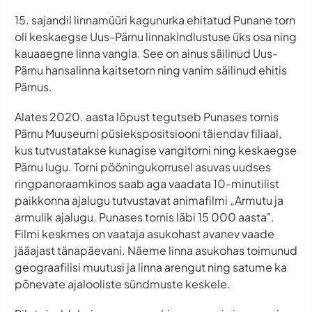
15. sajandil linnamüüri kagunurka ehitatud Punane torn
oli keskaegse Uus-Pärnu linnakindlustuse üks osa ning
kauaaegne linna vangla. See on ainus säilinud Uus-
Pärnu hansalinna kaitsetorn ning vanim säilinud ehitis
Pärnus.
Alates 2020. aasta lõpust tegutseb Punases tornis
Pärnu Muuseumi püsiekspositsiooni täiendav filiaal,
kus tutvustatakse kunagise vangitorni ning keskaegse
Pärnu lugu. Torni pööningukorrusel asuvas uudses
ringpanoraamkinos saab aga vaadata 10-minutilist
paikkonna ajalugu tutvustavat animafilmi „Armutu ja
armulik ajalugu. Punases tornis läbi 15 000 aasta".
Filmi keskmes on vaataja asukohast avanev vaade
jääajast tänapäevani. Näeme linna asukohas toimunud
geograafilisi muutusi ja linna arengut ning satume ka
põnevate ajalooliste sündmuste keskele.