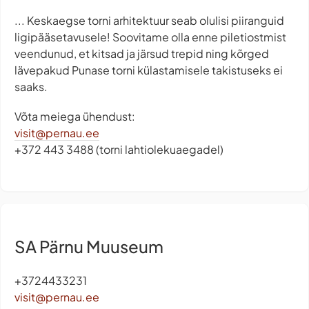
... Keskaegse torni arhitektuur seab olulisi piiranguid
ligipääsetavusele! Soovitame olla enne piletiostmist
veendunud, et kitsad ja järsud trepid ning kõrged
lävepakud Punase torni külastamisele takistuseks ei
saaks.
Võta meiega ühendust:
visit@pernau.ee
+372 443 3488 (torni lahtiolekuaegadel)
SA Pärnu Muuseum
+3724433231
visit@pernau.ee