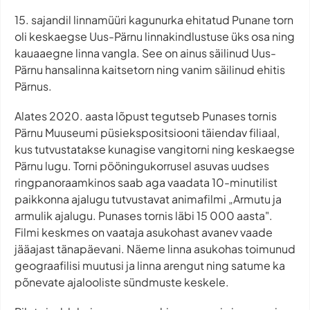
15. sajandil linnamüüri kagunurka ehitatud Punane torn
oli keskaegse Uus-Pärnu linnakindlustuse üks osa ning
kauaaegne linna vangla. See on ainus säilinud Uus-
Pärnu hansalinna kaitsetorn ning vanim säilinud ehitis
Pärnus.
Alates 2020. aasta lõpust tegutseb Punases tornis
Pärnu Muuseumi püsiekspositsiooni täiendav filiaal,
kus tutvustatakse kunagise vangitorni ning keskaegse
Pärnu lugu. Torni pööningukorrusel asuvas uudses
ringpanoraamkinos saab aga vaadata 10-minutilist
paikkonna ajalugu tutvustavat animafilmi „Armutu ja
armulik ajalugu. Punases tornis läbi 15 000 aasta".
Filmi keskmes on vaataja asukohast avanev vaade
jääajast tänapäevani. Näeme linna asukohas toimunud
geograafilisi muutusi ja linna arengut ning satume ka
põnevate ajalooliste sündmuste keskele.