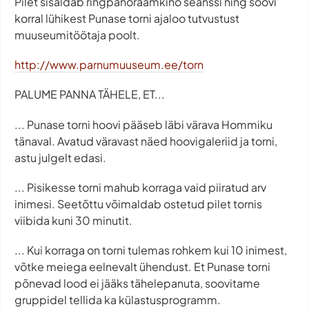
Pilet sisaldab ringpanoraamkino seanssi ning soovi
korral lühikest Punase torni ajaloo tutvustust
muuseumitöötaja poolt.
http://www.parnumuuseum.ee/torn
PALUME PANNA TÄHELE, ET...
... Punase torni hoovi pääseb läbi värava Hommiku
tänaval. Avatud väravast näed hoovigaleriid ja torni,
astu julgelt edasi.
... Pisikesse torni mahub korraga vaid piiratud arv
inimesi. Seetõttu võimaldab ostetud pilet tornis
viibida kuni 30 minutit.
... Kui korraga on torni tulemas rohkem kui 10 inimest,
võtke meiega eelnevalt ühendust. Et Punase torni
põnevad lood ei jääks tähelepanuta, soovitame
gruppidel tellida ka külastusprogramm.