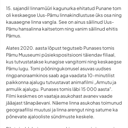
15. sajandil linnamüüri kagunurka ehitatud Punane torn
oli keskaegse Uus-Pärnu linnakindlustuse üks osa ning
kauaaegne linna vangla. See on ainus säilinud Uus-
Pärnu hansalinna kaitsetorn ning vanim säilinud ehitis
Pärnus.
Alates 2020. aasta lõpust tegutseb Punases tornis
Pärnu Muuseumi püsiekspositsiooni täiendav filiaal,
kus tutvustatakse kunagise vangitorni ning keskaegse
Pärnu lugu. Torni pööningukorrusel asuvas uudses
ringpanoraamkinos saab aga vaadata 10-minutilist
paikkonna ajalugu tutvustavat animafilmi „Armutu ja
armulik ajalugu. Punases tornis läbi 15 000 aasta".
Filmi keskmes on vaataja asukohast avanev vaade
jääajast tänapäevani. Näeme linna asukohas toimunud
geograafilisi muutusi ja linna arengut ning satume ka
põnevate ajalooliste sündmuste keskele.