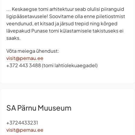
... Keskaegse torni arhitektuur seab olulisi piiranguid
ligipääsetavusele! Soovitame olla enne piletiostmist
veendunud, et kitsad ja järsud trepid ning kõrged
lävepakud Punase torni külastamisele takistuseks ei
saaks.
Võta meiega ühendust:
visit@pernau.ee
+372 443 3488 (torni lahtiolekuaegadel)
SA Pärnu Muuseum
+3724433231
visit@pernau.ee