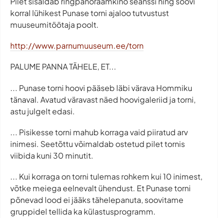
Pilet sisaldab ringpanoraamkino seanssi ning soovi
korral lühikest Punase torni ajaloo tutvustust
muuseumitöötaja poolt.
http://www.parnumuuseum.ee/torn
PALUME PANNA TÄHELE, ET...
... Punase torni hoovi pääseb läbi värava Hommiku
tänaval. Avatud väravast näed hoovigaleriid ja torni,
astu julgelt edasi.
... Pisikesse torni mahub korraga vaid piiratud arv
inimesi. Seetõttu võimaldab ostetud pilet tornis
viibida kuni 30 minutit.
... Kui korraga on torni tulemas rohkem kui 10 inimest,
võtke meiega eelnevalt ühendust. Et Punase torni
põnevad lood ei jääks tähelepanuta, soovitame
gruppidel tellida ka külastusprogramm.