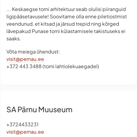
... Keskaegse torni arhitektuur seab olulisi piiranguid
ligipääsetavusele! Soovitame olla enne piletiostmist
veendunud, et kitsad ja järsud trepid ning kõrged
lävepakud Punase torni külastamisele takistuseks ei
saaks.
Võta meiega ühendust:
visit@pernau.ee
+372 443 3488 (torni lahtiolekuaegadel)
SA Pärnu Muuseum
+3724433231
visit@pernau.ee