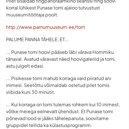
Pilet sisaldab ringpanoraamkino seanssi ning soovi
korral lühikest Punase torni ajaloo tutvustust
muuseumitöötaja poolt.
http://www.parnumuuseum.ee/torn
PALUME PANNA TÄHELE, ET...
... Punase torni hoovi pääseb läbi värava Hommiku
tänaval. Avatud väravast näed hoovigaleriid ja torni,
astu julgelt edasi.
... Pisikesse torni mahub korraga vaid piiratud arv
inimesi. Seetõttu võimaldab ostetud pilet tornis
viibida kuni 30 minutit.
... Kui korraga on torni tulemas rohkem kui 10 inimest,
võtke meiega eelnevalt ühendust. Et Punase torni
põnevad lood ei jääks tähelepanuta, soovitame
gruppidel tellida ka külastusprogramm.