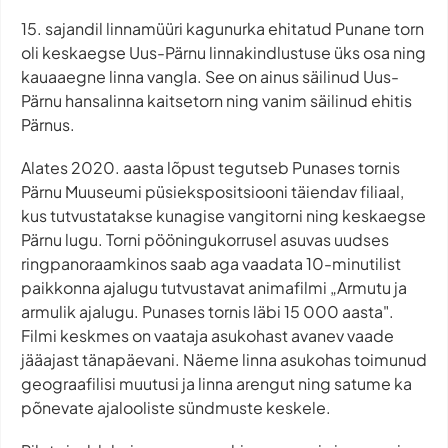
15. sajandil linnamüüri kagunurka ehitatud Punane torn
oli keskaegse Uus-Pärnu linnakindlustuse üks osa ning
kauaaegne linna vangla. See on ainus säilinud Uus-
Pärnu hansalinna kaitsetorn ning vanim säilinud ehitis
Pärnus.
Alates 2020. aasta lõpust tegutseb Punases tornis
Pärnu Muuseumi püsiekspositsiooni täiendav filiaal,
kus tutvustatakse kunagise vangitorni ning keskaegse
Pärnu lugu. Torni pööningukorrusel asuvas uudses
ringpanoraamkinos saab aga vaadata 10-minutilist
paikkonna ajalugu tutvustavat animafilmi „Armutu ja
armulik ajalugu. Punases tornis läbi 15 000 aasta".
Filmi keskmes on vaataja asukohast avanev vaade
jääajast tänapäevani. Näeme linna asukohas toimunud
geograafilisi muutusi ja linna arengut ning satume ka
põnevate ajalooliste sündmuste keskele.