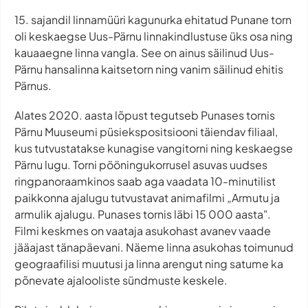
15. sajandil linnamüüri kagunurka ehitatud Punane torn
oli keskaegse Uus-Pärnu linnakindlustuse üks osa ning
kauaaegne linna vangla. See on ainus säilinud Uus-
Pärnu hansalinna kaitsetorn ning vanim säilinud ehitis
Pärnus.
Alates 2020. aasta lõpust tegutseb Punases tornis
Pärnu Muuseumi püsiekspositsiooni täiendav filiaal,
kus tutvustatakse kunagise vangitorni ning keskaegse
Pärnu lugu. Torni pööningukorrusel asuvas uudses
ringpanoraamkinos saab aga vaadata 10-minutilist
paikkonna ajalugu tutvustavat animafilmi „Armutu ja
armulik ajalugu. Punases tornis läbi 15 000 aasta".
Filmi keskmes on vaataja asukohast avanev vaade
jääajast tänapäevani. Näeme linna asukohas toimunud
geograafilisi muutusi ja linna arengut ning satume ka
põnevate ajalooliste sündmuste keskele.