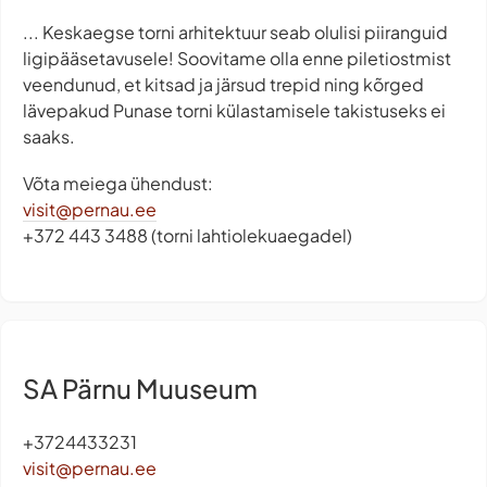
... Keskaegse torni arhitektuur seab olulisi piiranguid
ligipääsetavusele! Soovitame olla enne piletiostmist
veendunud, et kitsad ja järsud trepid ning kõrged
lävepakud Punase torni külastamisele takistuseks ei
saaks.
Võta meiega ühendust:
visit@pernau.ee
+372 443 3488 (torni lahtiolekuaegadel)
SA Pärnu Muuseum
+3724433231
visit@pernau.ee