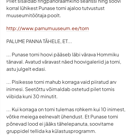
Pilet sisaldab ringpanoraamkino seanssi ning soovi
korral lühikest Punase torni ajaloo tutvustust
muuseumitöötaja poolt.
http://www.parnumuuseum.ee/torn
PALUME PANNA TÄHELE, ET...
... Punase torni hoovi pääseb läbi värava Hommiku
tänaval. Avatud väravast näed hoovigaleriid ja torni,
astu julgelt edasi.
... Pisikesse torni mahub korraga vaid piiratud arv
inimesi. Seetõttu võimaldab ostetud pilet tornis
viibida kuni 30 minutit.
... Kui korraga on torni tulemas rohkem kui 10 inimest,
võtke meiega eelnevalt ühendust. Et Punase torni
põnevad lood ei jääks tähelepanuta, soovitame
gruppidel tellida ka külastusprogramm.