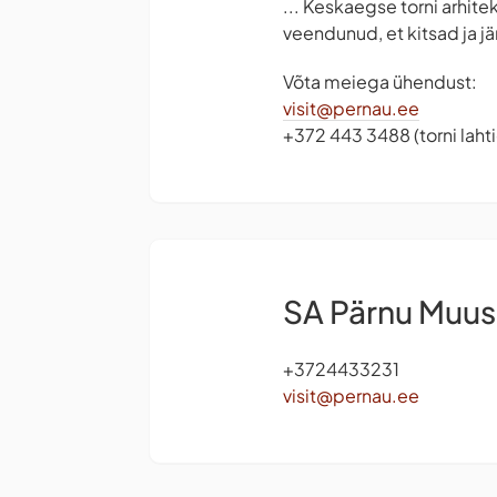
... Keskaegse torni arhite
veendunud, et kitsad ja j
Võta meiega ühendust:
visit@pernau.ee
+372 443 3488 (torni lah
SA Pärnu Muu
+3724433231
visit@pernau.ee