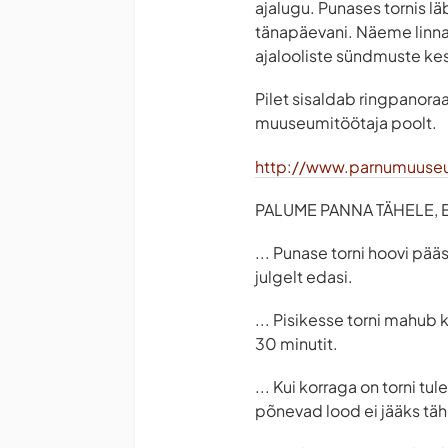
ajalugu. Punases tornis l
tänapäevani. Näeme linna
ajalooliste sündmuste ke
Pilet sisaldab ringpanoraa
muuseumitöötaja poolt.
http://www.parnumuuse
PALUME PANNA TÄHELE, ET
... Punase torni hoovi pää
julgelt edasi.
... Pisikesse torni mahub 
30 minutit.
... Kui korraga on torni t
põnevad lood ei jääks tä