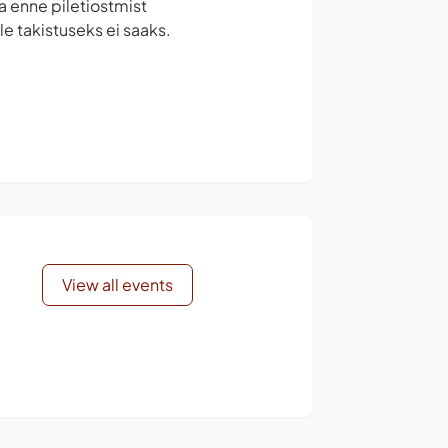
la enne piletiostmist
e takistuseks ei saaks.
View all events