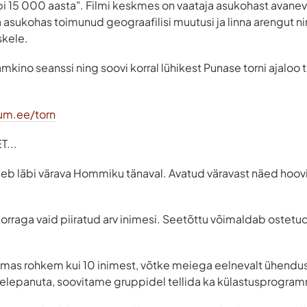
äbi 15 000 aasta". Filmi keskmes on vaataja asukohast avanev
 asukohas toimunud geograafilisi muutusi ja linna arengut 
skele.
mkino seanssi ning soovi korral lühikest Punase torni ajaloo 
um.ee/torn
...
seb läbi värava Hommiku tänaval. Avatud väravast näed hooviga
korraga vaid piiratud arv inimesi. Seetõttu võimaldab ostetud 
ulemas rohkem kui 10 inimest, võtke meiega eelnevalt ühendus
helepanuta, soovitame gruppidel tellida ka külastusprogra