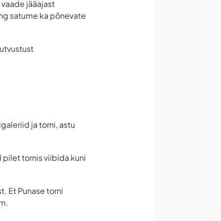
 vaade jääajast
ning satume ka põnevate
tutvustust
leriid ja torni, astu
pilet tornis viibida kuni
t. Et Punase torni
mm.