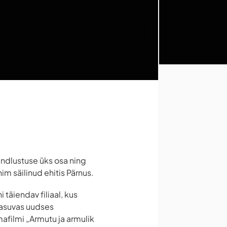
indlustuse üks osa ning
im säilinud ehitis Pärnus.
täiendav filiaal, kus
 asuvas uudses
afilmi „Armutu ja armulik