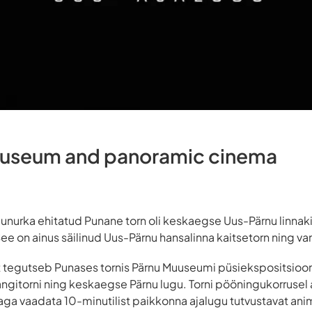
museum and panoramic cinema
agunurka ehitatud Punane torn oli keskaegse Uus-Pärnu linnak
e on ainus säilinud Uus-Pärnu hansalinna kaitsetorn ning van
 tegutseb Punases tornis Pärnu Muuseumi püsiekspositsiooni 
ngitorni ning keskaegse Pärnu lugu. Torni pööningukorrusel
a vaadata 10-minutilist paikkonna ajalugu tutvustavat anim