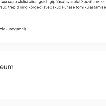
ktuur seab olulisi piiranguid ligipääsetavusele! Soovitame ol
ärsud trepid ning kõrged lävepakud Punase torni külastamisel
tiolekuaegadel)
seum