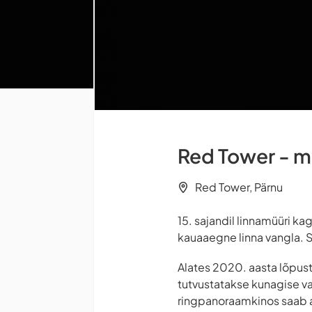
Red Tower - 
Red Tower, Pärnu
15. sajandil linnamüüri k
kauaaegne linna vangla. Se
Alates 2020. aasta lõpust
tutvustatakse kunagise va
ringpanoraamkinos saab ag