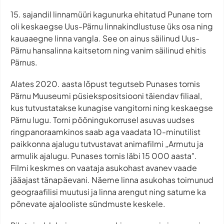
15. sajandil linnamüüri kagunurka ehitatud Punane torn
oli keskaegse Uus-Pärnu linnakindlustuse üks osa ning
kauaaegne linna vangla. See on ainus säilinud Uus-
Pärnu hansalinna kaitsetorn ning vanim säilinud ehitis
Pärnus.
Alates 2020. aasta lõpust tegutseb Punases tornis
Pärnu Muuseumi püsiekspositsiooni täiendav filiaal,
kus tutvustatakse kunagise vangitorni ning keskaegse
Pärnu lugu. Torni pööningukorrusel asuvas uudses
ringpanoraamkinos saab aga vaadata 10-minutilist
paikkonna ajalugu tutvustavat animafilmi „Armutu ja
armulik ajalugu. Punases tornis läbi 15 000 aasta".
Filmi keskmes on vaataja asukohast avanev vaade
jääajast tänapäevani. Näeme linna asukohas toimunud
geograafilisi muutusi ja linna arengut ning satume ka
põnevate ajalooliste sündmuste keskele.