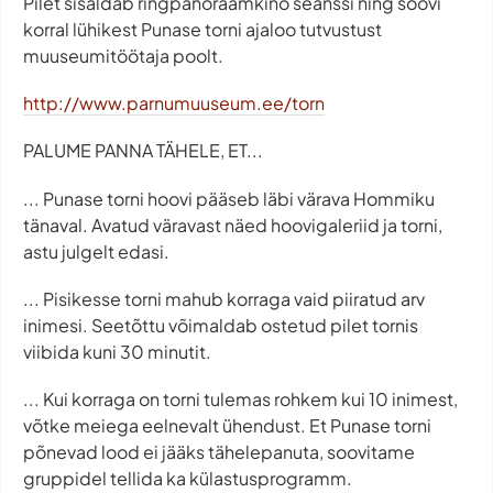
Pilet sisaldab ringpanoraamkino seanssi ning soovi
korral lühikest Punase torni ajaloo tutvustust
muuseumitöötaja poolt.
http://www.parnumuuseum.ee/torn
PALUME PANNA TÄHELE, ET...
... Punase torni hoovi pääseb läbi värava Hommiku
tänaval. Avatud väravast näed hoovigaleriid ja torni,
astu julgelt edasi.
... Pisikesse torni mahub korraga vaid piiratud arv
inimesi. Seetõttu võimaldab ostetud pilet tornis
viibida kuni 30 minutit.
... Kui korraga on torni tulemas rohkem kui 10 inimest,
võtke meiega eelnevalt ühendust. Et Punase torni
põnevad lood ei jääks tähelepanuta, soovitame
gruppidel tellida ka külastusprogramm.