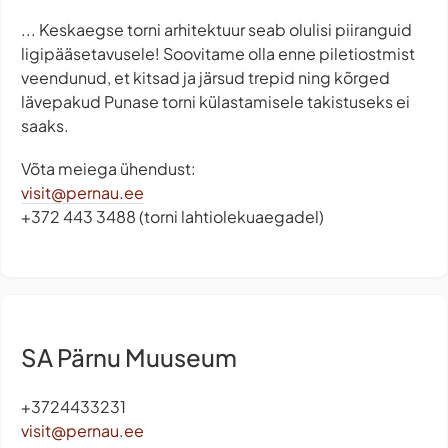
... Keskaegse torni arhitektuur seab olulisi piiranguid
ligipääsetavusele! Soovitame olla enne piletiostmist
veendunud, et kitsad ja järsud trepid ning kõrged
lävepakud Punase torni külastamisele takistuseks ei
saaks.
Võta meiega ühendust:
visit@pernau.ee
+372 443 3488 (torni lahtiolekuaegadel)
SA Pärnu Muuseum
+3724433231
visit@pernau.ee