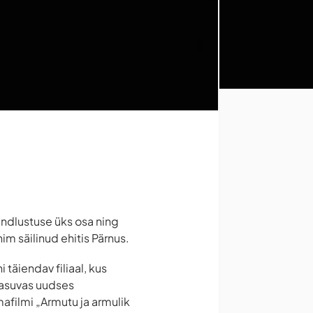
indlustuse üks osa ning
im säilinud ehitis Pärnus.
täiendav filiaal, kus
 asuvas uudses
afilmi „Armutu ja armulik