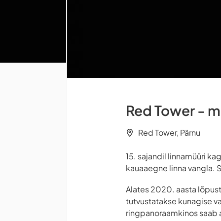
Red Tower - 
Red Tower, Pärnu
15. sajandil linnamüüri k
kauaaegne linna vangla. Se
Alates 2020. aasta lõpust
tutvustatakse kunagise va
ringpanoraamkinos saab ag