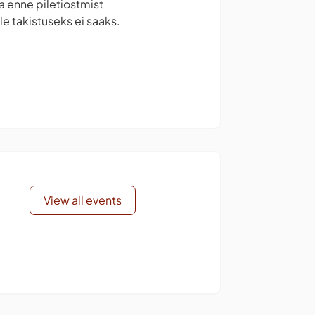
la enne piletiostmist
e takistuseks ei saaks.
View all events