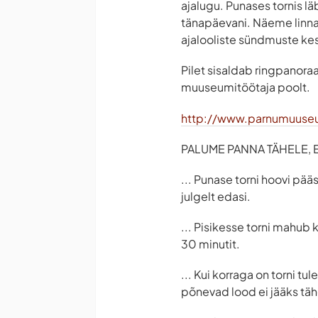
ajalugu. Punases tornis l
tänapäevani. Näeme linna
ajalooliste sündmuste ke
Pilet sisaldab ringpanoraa
muuseumitöötaja poolt.
http://www.parnumuuse
PALUME PANNA TÄHELE, ET
... Punase torni hoovi pää
julgelt edasi.
... Pisikesse torni mahub 
30 minutit.
... Kui korraga on torni t
põnevad lood ei jääks tä