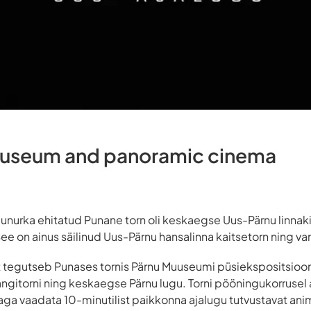
museum and panoramic cinema
agunurka ehitatud Punane torn oli keskaegse Uus-Pärnu linnak
e on ainus säilinud Uus-Pärnu hansalinna kaitsetorn ning van
 tegutseb Punases tornis Pärnu Muuseumi püsiekspositsiooni 
ngitorni ning keskaegse Pärnu lugu. Torni pööningukorrusel
a vaadata 10-minutilist paikkonna ajalugu tutvustavat anim