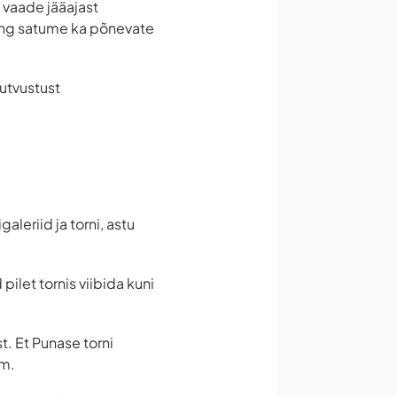
 vaade jääajast
ning satume ka põnevate
tutvustust
leriid ja torni, astu
pilet tornis viibida kuni
t. Et Punase torni
mm.