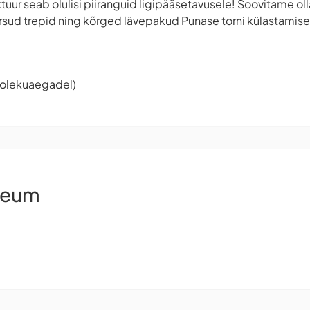
ktuur seab olulisi piiranguid ligipääsetavusele! Soovitame ol
ärsud trepid ning kõrged lävepakud Punase torni külastamisel
tiolekuaegadel)
seum