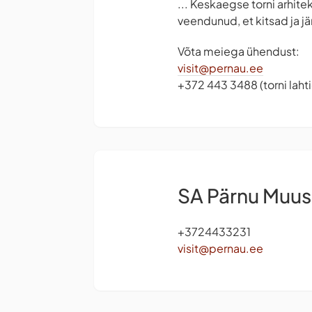
... Keskaegse torni arhite
veendunud, et kitsad ja j
Võta meiega ühendust:
visit@pernau.ee
+372 443 3488 (torni lah
SA Pärnu Muu
+3724433231
visit@pernau.ee