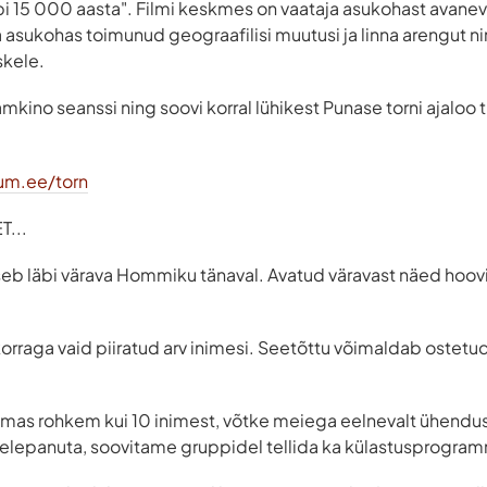
äbi 15 000 aasta". Filmi keskmes on vaataja asukohast avanev
 asukohas toimunud geograafilisi muutusi ja linna arengut 
skele.
mkino seanssi ning soovi korral lühikest Punase torni ajaloo 
um.ee/torn
...
seb läbi värava Hommiku tänaval. Avatud väravast näed hooviga
korraga vaid piiratud arv inimesi. Seetõttu võimaldab ostetud 
ulemas rohkem kui 10 inimest, võtke meiega eelnevalt ühendus
helepanuta, soovitame gruppidel tellida ka külastusprogra