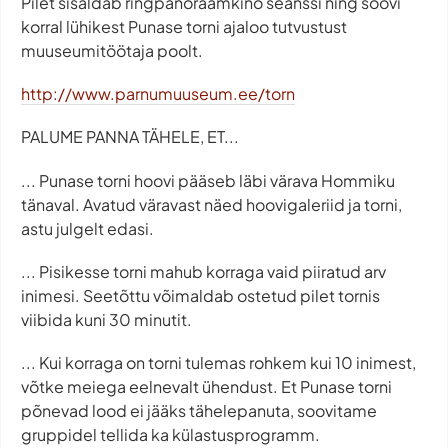
Pilet sisaldab ringpanoraamkino seanssi ning soovi
korral lühikest Punase torni ajaloo tutvustust
muuseumitöötaja poolt.
http://www.parnumuuseum.ee/torn
PALUME PANNA TÄHELE, ET...
... Punase torni hoovi pääseb läbi värava Hommiku
tänaval. Avatud väravast näed hoovigaleriid ja torni,
astu julgelt edasi.
... Pisikesse torni mahub korraga vaid piiratud arv
inimesi. Seetõttu võimaldab ostetud pilet tornis
viibida kuni 30 minutit.
... Kui korraga on torni tulemas rohkem kui 10 inimest,
võtke meiega eelnevalt ühendust. Et Punase torni
põnevad lood ei jääks tähelepanuta, soovitame
gruppidel tellida ka külastusprogramm.