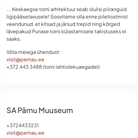
... Keskaegse torni arhitektuur seab olulisi piiranguid
ligipääsetavusele! Soovitame olla enne piletiostmist
veendunud, et kitsad ja järsud trepid ning kõrged
lävepakud Punase torni külastamisele takistuseks ei
saaks.
Võta meiega ühendust:
visit@pernau.ee
+372 443 3488 (torni lahtiolekuaegadel)
SA Pärnu Muuseum
+3724433231
visit@pernau.ee