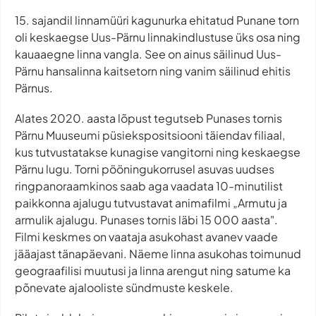
15. sajandil linnamüüri kagunurka ehitatud Punane torn
oli keskaegse Uus-Pärnu linnakindlustuse üks osa ning
kauaaegne linna vangla. See on ainus säilinud Uus-
Pärnu hansalinna kaitsetorn ning vanim säilinud ehitis
Pärnus.
Alates 2020. aasta lõpust tegutseb Punases tornis
Pärnu Muuseumi püsiekspositsiooni täiendav filiaal,
kus tutvustatakse kunagise vangitorni ning keskaegse
Pärnu lugu. Torni pööningukorrusel asuvas uudses
ringpanoraamkinos saab aga vaadata 10-minutilist
paikkonna ajalugu tutvustavat animafilmi „Armutu ja
armulik ajalugu. Punases tornis läbi 15 000 aasta".
Filmi keskmes on vaataja asukohast avanev vaade
jääajast tänapäevani. Näeme linna asukohas toimunud
geograafilisi muutusi ja linna arengut ning satume ka
põnevate ajalooliste sündmuste keskele.