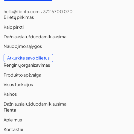
hello@fienta.com
372 6700 070
•
Bilietų pirkimas
Kaip pirkti
Dažniausiai užduodami klausimai
Naudojimo sąlygos
Atkurkite savo bilietus
Renginių organizavimas
Produkto apžvalga
Visos funkcijos
Kainos
Dažniausiai užduodami klausimai
Fienta
Apie mus
Kontaktai