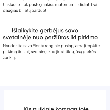
tinkluose ir el. pašto įrankius matomumui didinti bei
daugiau bilietų parduoti.
Išlaikykite gerbėjus savo
svetainėje nuo peržiūros iki pirkimo
Naudokite savo Fienta renginio puslapį arba įterpkite
pirkimą tiesiai į svetainę, kad jis atitiktų jūsų prekės
ženklą.
Jūs puikioje kompanijoje