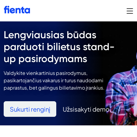
Lengviausias būdas
parduoti bilietus stand-
up pasirodymams
Valdykite vienkartinius pasirodymus,
pasikartojančius vakarus ir turus naudodami
paprastus, bet galingus bilietavimo įrankius.
Sukurti renginį
Užsisakyti demo