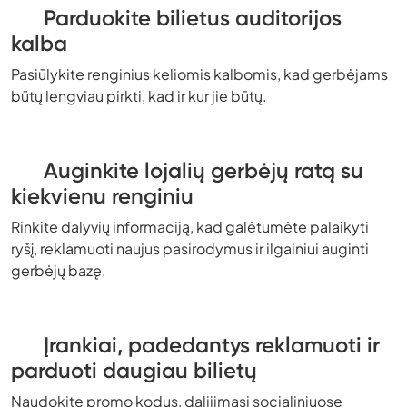
Parduokite bilietus auditorijos
kalba
Pasiūlykite renginius keliomis kalbomis, kad gerbėjams
būtų lengviau pirkti, kad ir kur jie būtų.
Auginkite lojalių gerbėjų ratą su
kiekvienu renginiu
Rinkite dalyvių informaciją, kad galėtumėte palaikyti
ryšį, reklamuoti naujus pasirodymus ir ilgainiui auginti
gerbėjų bazę.
Įrankiai, padedantys reklamuoti ir
parduoti daugiau bilietų
Naudokite promo kodus, dalijimąsi socialiniuose