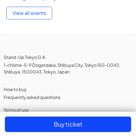
View all events
Stand-Up Tokyo G.K.
1-chōme-5-9 Dogenzaka, Shibuya City, Tokyo 150-0043,
Shibuya, 1500043, Tokyo, Japan
How to buy
Frequently asked questions
Terms of use
Privacy policy
,
Cookies
Buy ticket