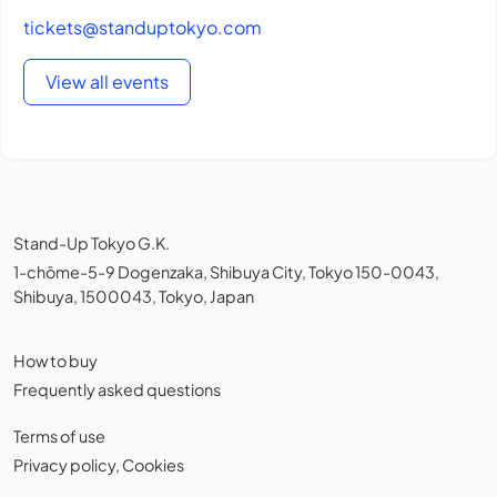
tickets@standuptokyo.com
View all events
Stand-Up Tokyo G.K.
1-chōme-5-9 Dogenzaka, Shibuya City, Tokyo 150-0043,
Shibuya, 1500043, Tokyo, Japan
How to buy
Frequently asked questions
Terms of use
Privacy policy
,
Cookies