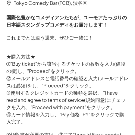
Tokyo Comedy Bar (TCB), 渋谷区
国際色豊かなコメディアンたちが、ユーモアたっぷりの
日本語スタンダップコメディをお届けします！
これまでとは違う週末、ぜひご一緒に！
★購入方法★
➀"Buy ticket"から該当するチケットの枚数を入力(値段
の横)し、"Proceed"をクリック。
②メールアドレスと電話番号の確認と入力(メールアドレ
スは必須)をし、"Proceed"をクリック。
③使用するクレジットカードの種類を選択。 "I have
read and agree to terms of service(規約同意)にチェッ
クを入れ、"Proceed with payment"をクリック。
④カード情報を入力し、"Pay 価格 JPY"をクリックで購
入完了。
※領収書が必要の方は、③にて"I would like a receipt