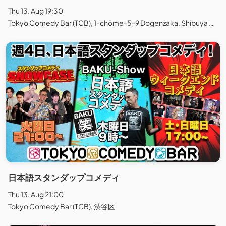
Thu 13. Aug 19:30
Tokyo Comedy Bar (TCB), 1-chōme-5-9 Dogenzaka, Shibuya City, Tokyo, Japan
日本語スタンダップコメディ
Thu 13. Aug 21:00
Tokyo Comedy Bar (TCB), 渋谷区