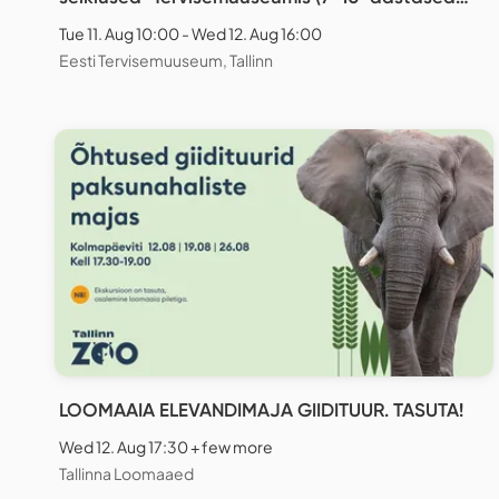
lapsed)
Tue 11. Aug 10:00 - Wed 12. Aug 16:00
Eesti Tervisemuuseum, Tallinn
LOOMAAIA ELEVANDIMAJA GIIDITUUR. TASUTA!
Wed 12. Aug 17:30 + few more
Tallinna Loomaaed