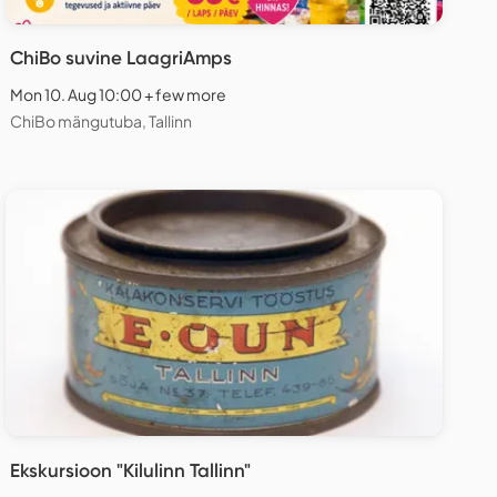
ChiBo suvine LaagriAmps
Mon 10. Aug 10:00 + few more
ChiBo mängutuba, Tallinn
Ekskursioon "Kilulinn Tallinn"