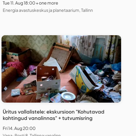
Tue 11. Aug 18:00 + one more
Energia avastuskeskus ja planetaarium, Tallinn
Üritus vallalistele: ekskursioon "Kohutavad
kohtingud vanalinnas" + tutvumisring
Fri 14. Aug 20:00
Vana-Posti 8, Tallinna vanalinn