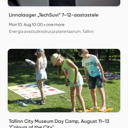
Linnalaager „TechSuvi“ 7–12-aastastele
Mon 10. Aug 10:00 + one more
Energia avastuskeskus ja planetaarium, Tallinn
Tallinn City Museum Day Camp, August 11–13
"Colours of the City"