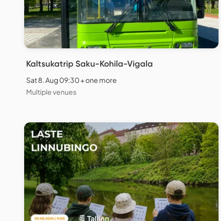
Kaltsukatrip Saku-Kohila-Vigala
Sat 8. Aug 09:30 + one more
Multiple venues