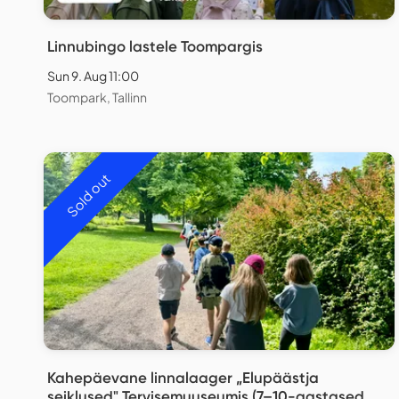
Linnubingo lastele Toompargis
Sun 9. Aug 11:00
Toompark, Tallinn
Sold out
Kahepäevane linnalaager „Elupäästja
seiklused" Tervisemuuseumis (7–10-aastased