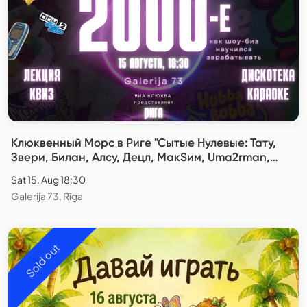
Клюквенный Морс в Риге "Сытые Нулевые: Тату,
Звери, Билан, Алсу, Децл, МакSим, Uma2rman,
Глюкоза, Ранетки, Витас и другие"
Sat 15. Aug 18:30
Galerija 73, Rīga
Sold out