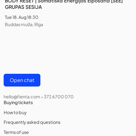
BODY RESET | Somatiskā Enerģijas Elpošana [SEE]
GRUPAS SESIJA
Tue 18. Aug 18:30
Buddas muiža, Rīga
Open chat
hello@fienta.com
372 6700 070
•
Buying tickets
How to buy
Frequently asked questions
Terms of use