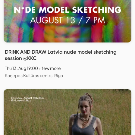
DRINK AND DRAW Latvia nude model sketching
session @KKC
Thu 13. Aug 19:00 + few more
Kaņepes Kultūras centrs, Rīga