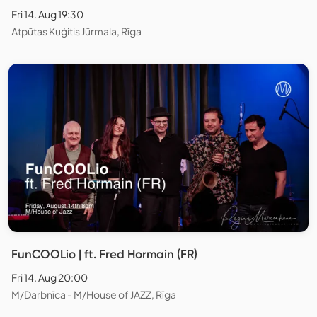
Fri 14. Aug 19:30
Аtpūtas Kuģitis Jūrmala, Rīga
FunCOOLio | ft. Fred Hormain (FR)
Fri 14. Aug 20:00
M/Darbnīca - M/House of JAZZ, Rīga