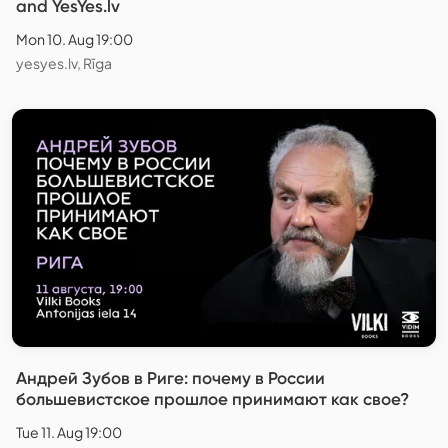
and YesYes.lv
Mon 10. Aug 19:00
yesyes.lv, Rīga
Андрей Зубов в Риге: почему в России
большевистское прошлое принимают как свое?
Tue 11. Aug 19:00