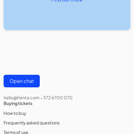
Open chat
hello@fienta.com
372 6700 070
•
Buying tickets
How to buy
Frequently asked questions
Terms of use