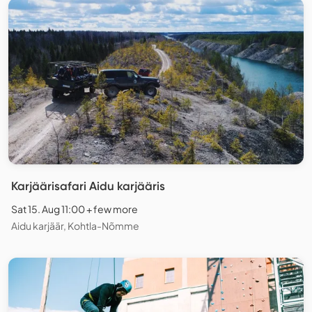
Karjäärisafari Aidu karjääris
Sat 15. Aug 11:00 + few more
Aidu karjäär, Kohtla-Nõmme