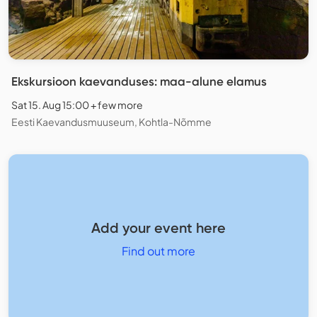
Ekskursioon kaevanduses: maa-alune elamus
Sat 15. Aug 15:00 + few more
Eesti Kaevandusmuuseum, Kohtla-Nõmme
Add your event here
Find out more