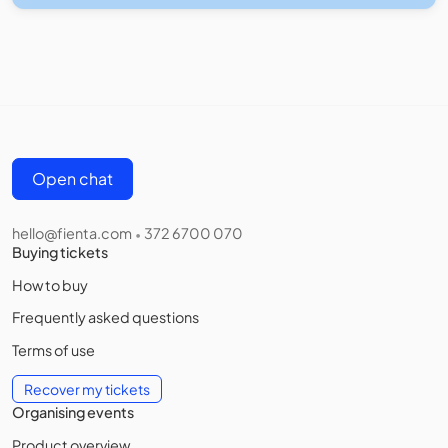
Open chat
hello@fienta.com
372 6700 070
•
Buying tickets
How to buy
Frequently asked questions
Terms of use
Recover my tickets
Organising events
Product overview