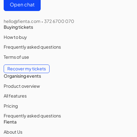
Open chat
hello@fienta.com
372 6700 070
•
Buying tickets
How to buy
Frequently asked questions
Terms of use
Recover my tickets
Organising events
Product overview
All features
Pricing
Frequently asked questions
Fienta
About Us