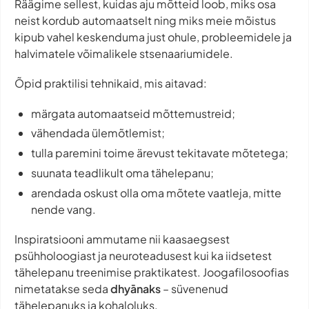
Räägime sellest, kuidas aju mõtteid loob, miks osa
neist kordub automaatselt ning miks meie mõistus
kipub vahel keskenduma just ohule, probleemidele ja
halvimatele võimalikele stsenaariumidele.
Õpid praktilisi tehnikaid, mis aitavad:
märgata automaatseid mõttemustreid;
vähendada ülemõtlemist;
tulla paremini toime ärevust tekitavate mõtetega;
suunata teadlikult oma tähelepanu;
arendada oskust olla oma mõtete vaatleja, mitte
nende vang.
Inspiratsiooni ammutame nii kaasaegsest
psühholoogiast ja neuroteadusest kui ka iidsetest
tähelepanu treenimise praktikatest. Joogafilosoofias
nimetatakse seda
dhyānaks
– süvenenud
tähelepanuks ja kohaloluks.