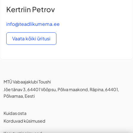
Kertriin Petrov
info@teadlikumema.ee
Vaata kõiki üritusi
MTÜ Vabaajaklubi Toushi
Jõe tänav 3, 64401 Võõpsu, Põlva maakond, Räpina, 64401,
Põlvamaa, Eesti
Kuidas osta
Korduvad küsimused