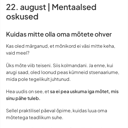
22. august | Mentaalsed
oskused
Kuidas mitte olla oma mõtete ohver
Kas oled märganud, et mõnikord ei väsi mitte keha,
vaid meel?
Üks mõte viib teiseni. Siis kolmandani. Ja enne, kui
arugi saad, oled loonud peas kümneid stsenaariume,
mida pole tegelikult juhtunud.
Hea uudis on see, et
sa ei pea uskuma iga mõtet, mis
sinu pähe tuleb.
Sellel praktilisel päeval õpime, kuidas luua oma
mõtetega teadlikum suhe.