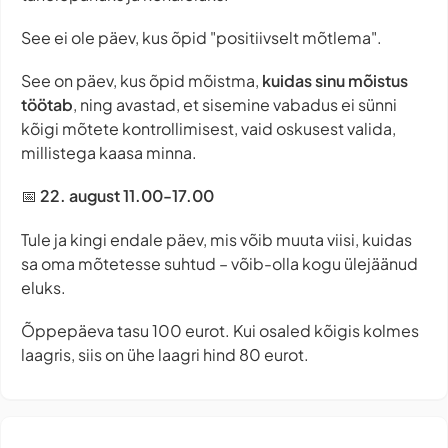
See ei ole päev, kus õpid "positiivselt mõtlema".
See on päev, kus õpid mõistma,
kuidas sinu mõistus
töötab
, ning avastad, et sisemine vabadus ei sünni
kõigi mõtete kontrollimisest, vaid oskusest valida,
millistega kaasa minna.
📅
22. august 11.00-17.00
Tule ja kingi endale päev, mis võib muuta viisi, kuidas
sa oma mõtetesse suhtud – võib-olla kogu ülejäänud
eluks.
Õppepäeva tasu 100 eurot. Kui osaled kõigis kolmes
laagris, siis on ühe laagri hind 80 eurot.