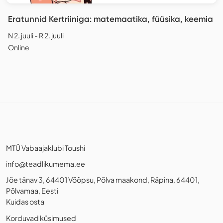
Eratunnid Kertriiniga: matemaatika, füüsika, keemia
N 2. juuli - R 2. juuli
Online
MTÜ Vabaajaklubi Toushi
info@teadlikumema.ee
Jõe tänav 3, 64401 Võõpsu, Põlva maakond, Räpina, 64401,
Põlvamaa, Eesti
Kuidas osta
Korduvad küsimused