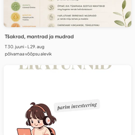
Tšakrad, mantrad ja mudrad
T 30. juuni - L 29. aug
põlvamaa võõpsu alevik