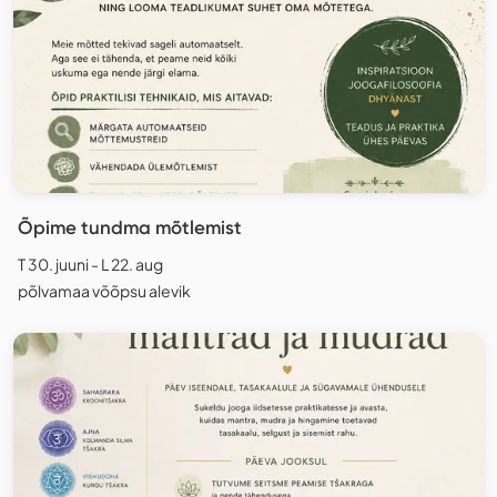
Õpime tundma mõtlemist
T 30. juuni - L 22. aug
põlvamaa võõpsu alevik