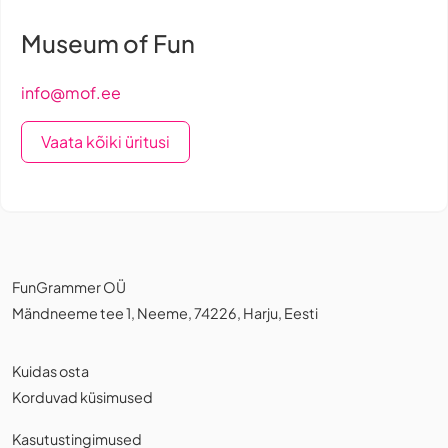
Museum of Fun
info@mof.ee
Vaata kõiki üritusi
FunGrammer OÜ
Mändneeme tee 1, Neeme, 74226, Harju, Eesti
Kuidas osta
Korduvad küsimused
Kasutustingimused