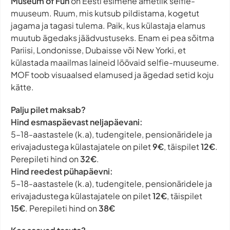
Museum of Fun
on Eesti esimene ametlik selfie-
muuseum. Ruum, mis kutsub pildistama, kogetut
jagama ja tagasi tulema. Paik, kus külastaja elamus
muutub ägedaks jäädvustuseks. Enam ei pea sõitma
Pariisi, Londonisse, Dubaisse või New Yorki, et
külastada maailmas laineid löövaid selfie-muuseume.
MOF toob visuaalsed elamused ja ägedad setid koju
kätte.
Palju pilet maksab?
Hind esmaspäevast neljapäevani:
5–18-aastastele (k.a), tudengitele, pensionäridele ja
erivajadustega külastajatele on pilet
9€
, täispilet
12€
.
Perepileti hind on
32€
.
Hind reedest pühapäevni:
5–18-aastastele (k.a), tudengitele, pensionäridele ja
erivajadustega külastajatele on pilet
12€
, täispilet
15€
. Perepileti hind on
38€