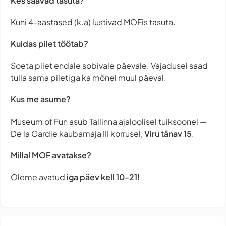
Kes saavad tasuta?
Kuni 4-aastased (k.a) lustivad MOFis tasuta.
Kuidas pilet töötab?
Soeta pilet endale sobivale päevale. Vajadusel saad
tulla sama piletiga ka mõnel muul päeval.
Kus me asume?
Museum of Fun asub Tallinna ajaloolisel tuiksoonel —
De la Gardie kaubamaja III korrusel,
Viru tänav 15
.
Millal MOF avatakse?
Oleme avatud
iga päev
kell 10-21!