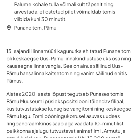
Palume kohale tulla võimalikult täpselt ning
arvestada, et ostetud pilet võimaldab tornis
viibida kuni 30 minutit.
Punane torn, Pärnu
15. sajandil linnamüüri kagunurka ehitatud Punane torn
oli keskaegse Uus-Pärnu linnakindlustuse üks osa ning
kauaaegne linna vangla. See on ainus säilinud Uus-
Pärnu hansalinna kaitsetorn ning vanim säilinud ehitis
Pärnus.
Alates 2020. aasta lõpust tegutseb Punases tornis
Pärnu Muuseumi püsiekspositsiooni täiendav filiaal,
kus tutvustatakse kunagise vangitorni ning keskaegse
Pärnu lugu. Torni pööningukorrusel asuvas uudses
ringpanoraamkinos saab aga vaadata 10-minutilist
paikkonna ajalugu tutvustavat animafilmi „Armutu ja