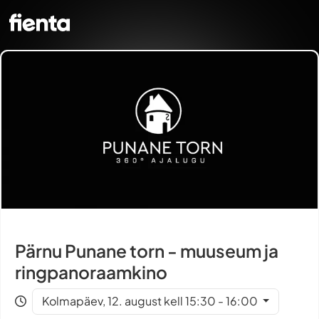
Pärnu Punane torn - muuseum ja
ringpanoraamkino
Kolmapäev, 12. august kell 15:30 - 16:00