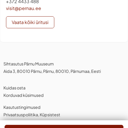
+372 4433 488
visit@pernau.ee
Vaata kõiki üritusi
Sihtasutus Pärnu Muuseum
Aida 3, 80010 Pärnu, Pärnu, 80010, Pärnumaa, Eesti
Kuidas osta
Korduvad küsimused
Kasutustingimused
Privaatsuspoliitika
,
Küpsistest
Eesti