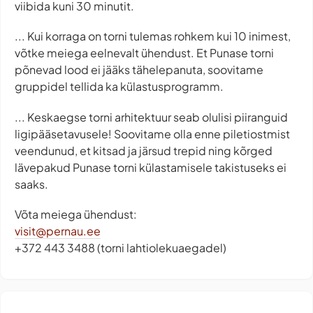
viibida kuni 30 minutit.
... Kui korraga on torni tulemas rohkem kui 10 inimest,
võtke meiega eelnevalt ühendust. Et Punase torni
põnevad lood ei jääks tähelepanuta, soovitame
gruppidel tellida ka külastusprogramm.
... Keskaegse torni arhitektuur seab olulisi piiranguid
ligipääsetavusele! Soovitame olla enne piletiostmist
veendunud, et kitsad ja järsud trepid ning kõrged
lävepakud Punase torni külastamisele takistuseks ei
saaks.
Võta meiega ühendust:
visit@pernau.ee
+372 443 3488 (torni lahtiolekuaegadel)