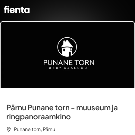
Pärnu Punane torn - muuseum ja
ringpanoraamkino
Punane torn, Pärnu