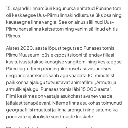
15. sajandil linnamüüri kagunurka ehitatud Punane torn
oli keskaegse Uus-Pärnu linnakindlustuse üks osa ning
kauaaegne linna vangla. See on ainus säilinud Uus-
Pärnu hansalinna kaitsetorn ning vanim säilinud ehitis
Pärnus.
Alates 2020. aasta lõpust tegutseb Punases tornis
Pärnu Muuseumi püsiekspositsiooni täiendav filiaal,
kus tutvustatakse kunagise vangitorni ning keskaegse
Pärnu lugu. Torni pööningukorrusel asuvas uudses
ringpanoraamkinos saab aga vaadata 10-minutilist
paikkonna ajalugu tutvustavat animafilmi „Armutu ja
armulik ajalugu. Punases tornis läbi 15 000 aasta".
Filmi keskmes on vaataja asukohast avanev vaade
jääajast tänapäevani. Näeme linna asukohas toimunud
geograafilisi muutusi ja linna arengut ning satume ka
põnevate ajalooliste sündmuste keskele.