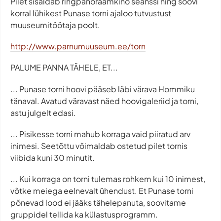
Pilet sisaldab ringpanoraamkino seanssi ning soovi
korral lühikest Punase torni ajaloo tutvustust
muuseumitöötaja poolt.
http://www.parnumuuseum.ee/torn
PALUME PANNA TÄHELE, ET...
... Punase torni hoovi pääseb läbi värava Hommiku
tänaval. Avatud väravast näed hoovigaleriid ja torni,
astu julgelt edasi.
... Pisikesse torni mahub korraga vaid piiratud arv
inimesi. Seetõttu võimaldab ostetud pilet tornis
viibida kuni 30 minutit.
... Kui korraga on torni tulemas rohkem kui 10 inimest,
võtke meiega eelnevalt ühendust. Et Punase torni
põnevad lood ei jääks tähelepanuta, soovitame
gruppidel tellida ka külastusprogramm.