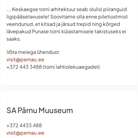
... Keskaegse torni arhitektuur seab olulisi piiranguid
ligipääsetavusele! Soovitame olla enne piletiostmist
veendunud, et kitsad ja järsud trepid ning kõrged
lävepakud Punase torni külastamisele takistuseks ei
saaks.
Võta meiega ühendust:
visit@pernau.ee
+372 443 3488 (torni lahtiolekuaegadel)
SA Pärnu Muuseum
+372 4433 488
visit@pernau.ee