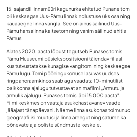
15. sajandil linnamüüri kagunurka ehitatud Punane torn
oli keskaegse Uus-Pärnu linnakindlustuse üks osa ning
kauaaegne linna vangla. See on ainus säilinud Uus-
Pärnu hansalinna kaitsetorn ning vanim säilinud ehitis
Pärnus.
Alates 2020. aasta lõpust tegutseb Punases tornis
Pärnu Muuseumi püsiekspositsiooni täiendav filiaal,
kus tutvustatakse kunagise vangitorni ning keskaegse
Pärnu lugu. Torni pööningukorrusel asuvas uudses
ringpanoraamkinos saab aga vaadata 10-minutilist
paikkonna ajalugu tutvustavat animafilmi „Armutu ja
armulik ajalugu. Punases tornis läbi 15 000 aasta".
Filmi keskmes on vaataja asukohast avanev vaade
jääajast tänapäevani. Näeme linna asukohas toimunud
geograafilisi muutusi ja linna arengut ning satume ka
põnevate ajalooliste sündmuste keskele.