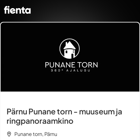
Pärnu Punane torn - muuseum ja
ringpanoraamkino
Punane torn, Pärnu