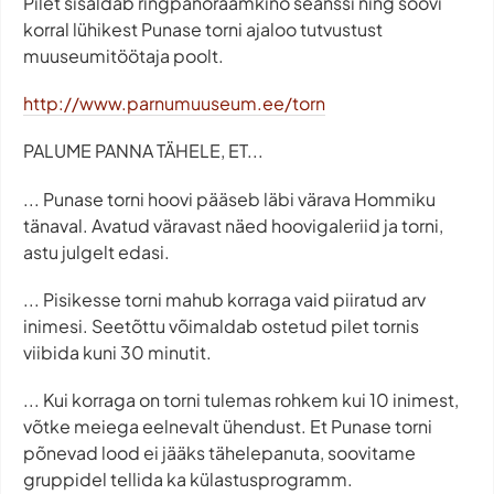
Pilet sisaldab ringpanoraamkino seanssi ning soovi
korral lühikest Punase torni ajaloo tutvustust
muuseumitöötaja poolt.
http://www.parnumuuseum.ee/torn
PALUME PANNA TÄHELE, ET...
... Punase torni hoovi pääseb läbi värava Hommiku
tänaval. Avatud väravast näed hoovigaleriid ja torni,
astu julgelt edasi.
... Pisikesse torni mahub korraga vaid piiratud arv
inimesi. Seetõttu võimaldab ostetud pilet tornis
viibida kuni 30 minutit.
... Kui korraga on torni tulemas rohkem kui 10 inimest,
võtke meiega eelnevalt ühendust. Et Punase torni
põnevad lood ei jääks tähelepanuta, soovitame
gruppidel tellida ka külastusprogramm.