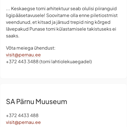
... Keskaegse torni arhitektuur seab olulisi piiranguid
ligipääsetavusele! Soovitame olla enne piletiostmist
veendunud, et kitsad ja järsud trepid ning kõrged
lävepakud Punase torni külastamisele takistuseks ei
saaks.
Võta meiega ühendust:
visit@pernau.ee
+372 443 3488 (torni lahtiolekuaegadel)
SA Pärnu Muuseum
+372 4433 488
visit@pernau.ee