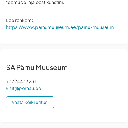
teemadel ajaloost kunstini.
Loe rohkem:
https://www.parnumuuseum.ee/parnu-muuseum
SA Pärnu Muuseum
+3724433231
visit@pernau.ee
Vaata kõiki üritusi