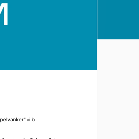
upelvanker"
viib