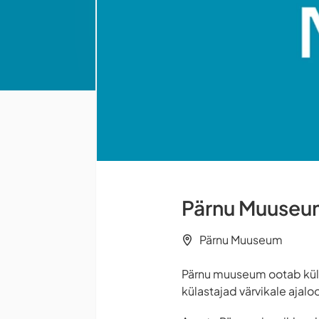
Pärnu Muuseum 
Pärnu Muuseum
Pärnu muuseum ootab kül
külastajad värvikale ajal