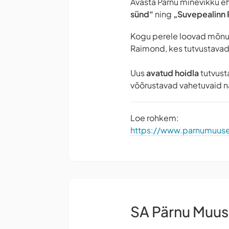
Avasta Pärnu minevikku eh
sünd“
ning
„Suvepealinn 
Kogu perele loovad mõn
Raimond, kes tutvustavad 
Uus
avatud hoidla
tutvust
võõrustavad vahetuvaid nä
Loe rohkem:
https://www.parnumuu
SA Pärnu Muu