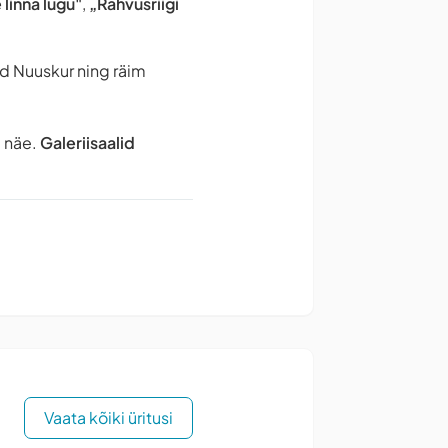
linna lugu"
,
„Rahvusriigi
d Nuuskur ning räim
 näe.
Galeriisaalid
Vaata kõiki üritusi