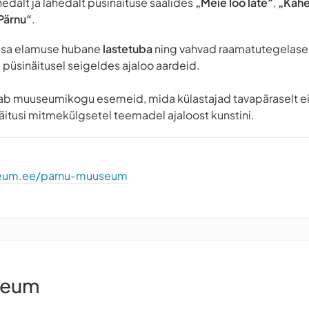
edalt ja lähedalt püsinäituse saalides
„Meie loo läte“
,
„Kahe 
Pärnu“
.
usa elamuse hubane
lastetuba
ning vahvad raamatutegelase
püsinäitusel seigeldes ajaloo aardeid.
ab muuseumikogu esemeid, mida külastajad tavapäraselt ei
itusi mitmekülgsetel teemadel ajaloost kunstini.
seum.ee/parnu-muuseum
seum