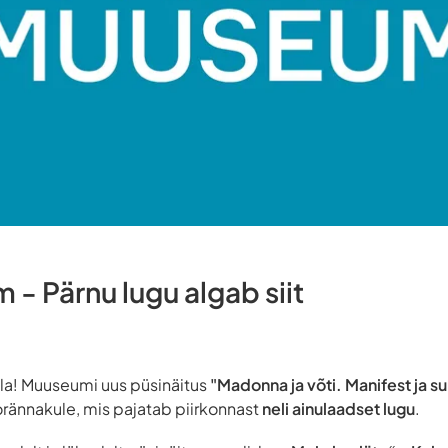
- Pärnu lugu algab siit
la! Muuseumi uus püsinäitus
"Madonna ja võti. Manifest ja s
oorännakule, mis pajatab piirkonnast
neli ainulaadset lugu
.