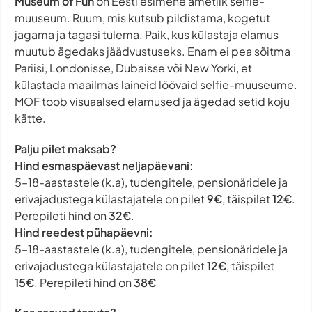
Museum of Fun
on Eesti esimene ametlik selfie-
muuseum. Ruum, mis kutsub pildistama, kogetut
jagama ja tagasi tulema. Paik, kus külastaja elamus
muutub ägedaks jäädvustuseks. Enam ei pea sõitma
Pariisi, Londonisse, Dubaisse või New Yorki, et
külastada maailmas laineid löövaid selfie-muuseume.
MOF toob visuaalsed elamused ja ägedad setid koju
kätte.
Palju pilet maksab?
Hind esmaspäevast neljapäevani:
5–18-aastastele (k.a), tudengitele, pensionäridele ja
erivajadustega külastajatele on pilet
9€
, täispilet
12€
.
Perepileti hind on
32€
.
Hind reedest pühapäevni:
5–18-aastastele (k.a), tudengitele, pensionäridele ja
erivajadustega külastajatele on pilet
12€
, täispilet
15€
. Perepileti hind on
38€