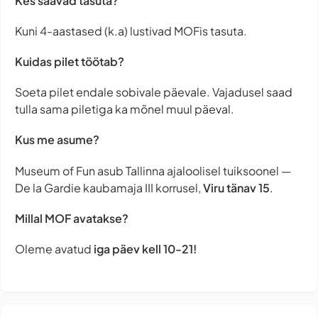
Kes saavad tasuta?
Kuni 4-aastased (k.a) lustivad MOFis tasuta.
Kuidas pilet töötab?
Soeta pilet endale sobivale päevale. Vajadusel saad
tulla sama piletiga ka mõnel muul päeval.
Kus me asume?
Museum of Fun asub Tallinna ajaloolisel tuiksoonel —
De la Gardie kaubamaja III korrusel,
Viru tänav 15
.
Millal MOF avatakse?
Oleme avatud
iga päev
kell 10-21!