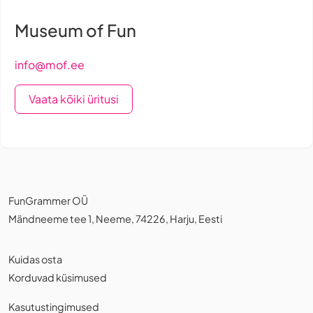
Museum of Fun
info@mof.ee
Vaata kõiki üritusi
FunGrammer OÜ
Mändneeme tee 1, Neeme, 74226, Harju, Eesti
Kuidas osta
Korduvad küsimused
Kasutustingimused