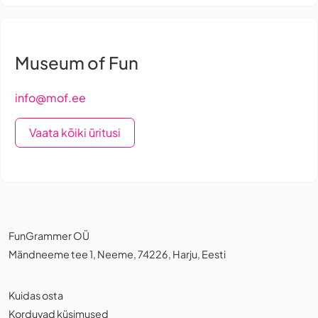
Museum of Fun
info@mof.ee
Vaata kõiki üritusi
FunGrammer OÜ
Mändneeme tee 1, Neeme, 74226, Harju, Eesti
Kuidas osta
Korduvad küsimused