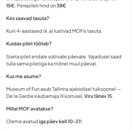
15€
. Perepileti hind on
38€
Kes saavad tasuta?
Kuni 4-aastased (k.a) lustivad MOFis tasuta.
Kuidas pilet töötab?
Soeta pilet endale sobivale päevale. Vajadusel saad
tulla sama piletiga ka mõnel muul päeval.
Kus me asume?
Museum of Fun asub Tallinna ajaloolisel tuiksoonel —
De la Gardie kaubamaja III korrusel,
Viru tänav 15
.
Millal MOF avatakse?
Oleme avatud
iga päev
kell 10-21!