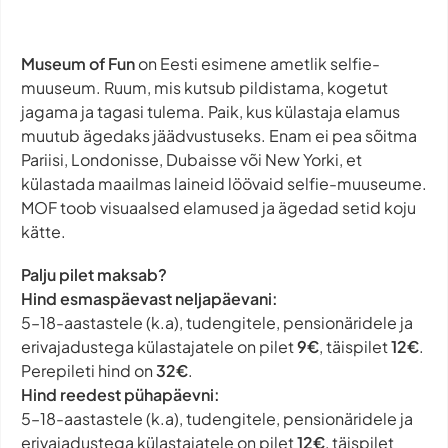
Museum of Fun
on Eesti esimene ametlik selfie-
muuseum. Ruum, mis kutsub pildistama, kogetut
jagama ja tagasi tulema. Paik, kus külastaja elamus
muutub ägedaks jäädvustuseks. Enam ei pea sõitma
Pariisi, Londonisse, Dubaisse või New Yorki, et
külastada maailmas laineid löövaid selfie-muuseume.
MOF toob visuaalsed elamused ja ägedad setid koju
kätte.
Palju pilet maksab?
Hind esmaspäevast neljapäevani:
5–18-aastastele (k.a), tudengitele, pensionäridele ja
erivajadustega külastajatele on pilet
9€
, täispilet
12€
.
Perepileti hind on
32€
.
Hind reedest pühapäevni:
5–18-aastastele (k.a), tudengitele, pensionäridele ja
erivajadustega külastajatele on pilet
12€
, täispilet