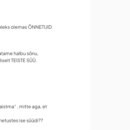
s poleks olemas ÕNNETUID
atame halbu sõnu,
liselt TEISTE SÜÜ.
istma“ , mitte aga, et
netustes ise süüdi??