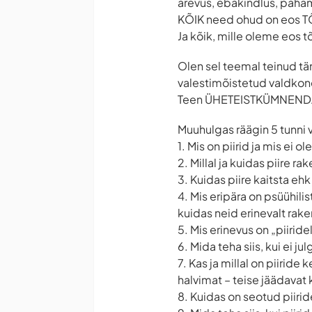
ärevus, ebakindlus, paham
KÕIK need ohud on eos 
Ja kõik, mille oleme eos t
Olen sel teemal teinud tän
valestimõistetud valdkon
Teen ÜHETEISTKÜMNENDA k
Muuhulgas räägin 5 tunni v
1. Mis on piirid ja mis ei ole
2. Millal ja kuidas piire
3. Kuidas piire kaitsta eh
4. Mis eripära on psüühilis
kuidas neid erinevalt rak
5. Mis erinevus on „piiride
6. Mida teha siis, kui ei 
7. Kas ja millal on piiride
halvimat – teise jäädava
8. Kuidas on seotud piiri