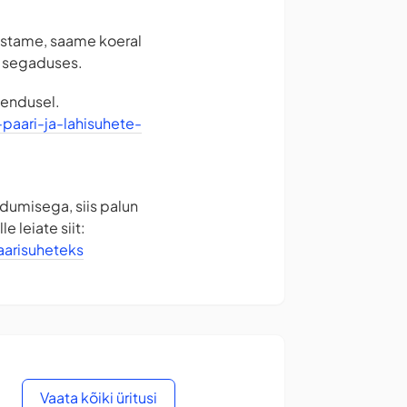
distame, saame koeral
l segaduses.
hendusel.
-paari-ja-lahisuhete-
dumisega, siis palun
e leiate siit:
aarisuheteks
Vaata kõiki üritusi