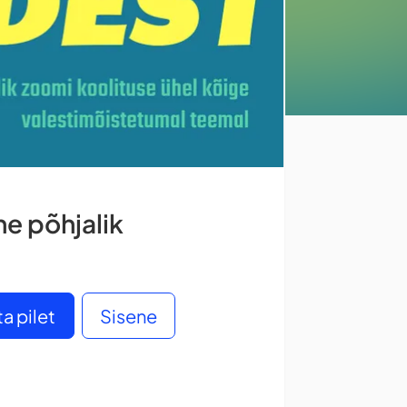
e põhjalik
a pilet
Sisene