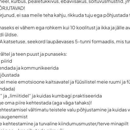
eel, kurbus, pealetükkivus, ebaviisakus, sõltuvusmustrid, 
TÕRJUTAVAD!
õrjunud, ei saa meile teha kahju, rikkuda tuju ega põhjustada
aseks ei vähem ega rohkem kui 10 koolitust ja ikka ja jälle a
di üldse.
atsetuse, seekord laupäevases 5-tunni formaadis, mis tun
ältel ja teen puust ja punaseks:
 piirid
 rakendada ja kommunikeerida
k jõustada
tel meie emotsioone kaitsavatel ja füüsilistel meie ruumi ja füü
endada)
l“ ja „limiitidel“ ja kuidas kumbagi praktiseerida
julge oma piire kehtestada (aga väga tahaks)!
 kehtestamisel vältimatu teistele valu põhjustamine ja kuidas v
t kaugenemist
de kehtestamine ja turvaline kiindumusmuster/terve minapilt