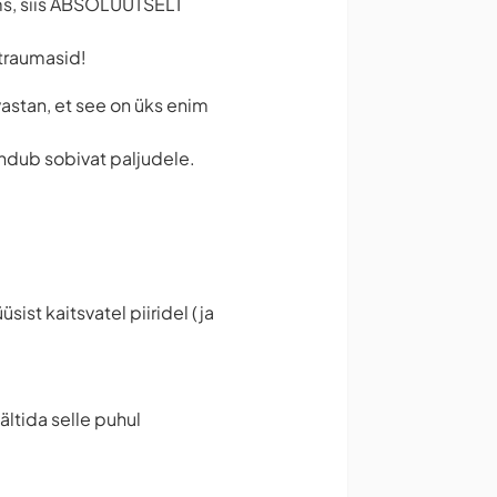
jms, siis ABSOLUUTSELT
 traumasid!
vastan, et see on üks enim
dub sobivat paljudele.
sist kaitsvatel piiridel (ja
ältida selle puhul