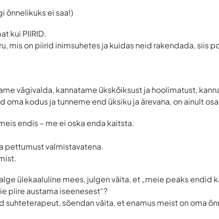
 õnnelikuks ei saa!)
t kui PIIRID.
ru, mis on piirid inimsuhetes ja kuidas neid rakendada, sii
ame vägivalda, kannatame ükskõiksust ja hoolimatust, kann
id oma kodus ja tunneme end üksiku ja ärevana, on ainult osa
eis endis – me ei oska enda kaitsta.
ja pettumust valmistavatena.
mist.
alge ülekaaluline mees, julgen väita, et „meie peaks endid ka
ie piire austama iseenesest“?
ud suhteterapeut, söendan väita, et enamus meist on oma õn