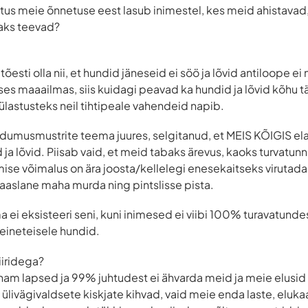
stutus meie õnnetuse eest lasub inimestel, kes meid ahistavad
vaks teevad?
esti olla nii, et hundid jäneseid ei söö ja lõvid antiloope ei 
ses maaailmas, siis kuidagi peavad ka hundid ja lõvid kõhu t
ülastusteks neil tihtipeale vahendeid napib.
ndumusmustrite teema juures, selgitanud, et MEIS KÕIGIS ela
 ja lõvid. Piisab vaid, et meid tabaks ärevus, kaoks turvatun
ise võimalus on ära joosta/kellelegi enesekaitseks virutada,
aslane maha murda ning pintslisse pista.
 ei eksisteeri seni, kuni inimesed ei viibi 100% turavatunde
eineteisele hundid.
iiridega?
m lapsed ja 99% juhtudest ei ähvarda meid ja meie elusid m
livägivaldsete kiskjate kihvad, vaid meie enda laste, eluka