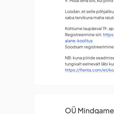
9. Mida teha siis, kui piirid
Loodan, et selle põhjalik
saba tervikuna maha raiut
Kohtume laupäeval 19. apr
Registreermine siit:
https
alane-koolitus
Soodsam registreerimine na
NB: kuna piiride seadmise
tungivalt eelnevalt läbi ku
https://fienta.com/et/ko
OÜ Mindgame