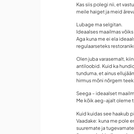
Kas siis polegi nii, et va
meile haiget ja meid äre
Lubage ma selgitan.
Ideaalses maailmas võiks tõ
Aga kuna me ei ela ideaal
regulaarseteks restoranik
Olen juba varasemalt, kii
antiloobid. Kuid ka hundid
tunduma, et ainus ellujääm
hirmus mõni nõrgem teeka
Seega – ideaalset maailma
Me kõik aeg-ajalt oleme t
Kuid kuidas see haakub p
Vaadake: kuna me pole ena
suuremate ja tugevamate ü