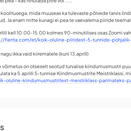
 ei pea – kas nihutada piire või .....
u koolitusega, mida muuseas ka tulevaste põlvede tarvis lin
ud. Ja enam mitte kunagi ei pea te vaevalema piiride teema
illil kell 10.00-15.00 kolmes 90-minutilises osas Zoomi va
://fienta.com/et/koik-oluline-piiridest-5-tunnide-pohjalik
gu ikka vaid kiirematele (kuni 13.aprill)
 võimetus on otseselt seotud turvalise kiindumusmustri puu
ulata ka 5.aprilli 5-tunnise Kiindmusmustrite Meistriklassi, mill
ik-oluline-kiindumusmustritest-meistriklass-parimateks-p
s