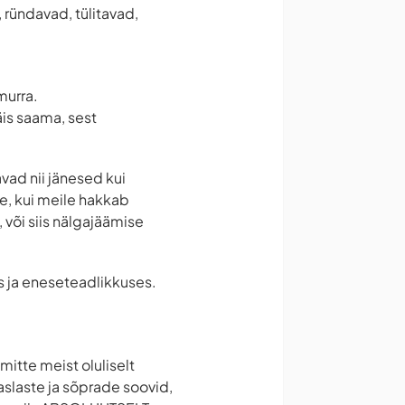
, ründavad, tülitavad,
murra.
äis saama, sest
vad nii jänesed kui
ne, kui meile hakkab
 või siis nälgajäämise
s ja eneseteadlikkuses.
itte meist oluliselt
aslaste ja sõprade soovid,