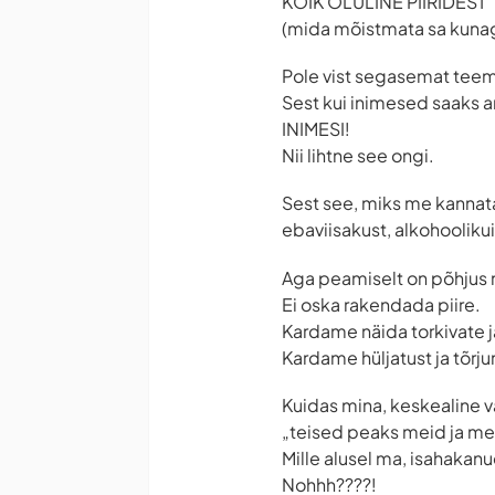
KÕIK OLULINE PIIRIDEST
(mida mõistmata sa kunagi
Pole vist segasemat teema
Sest kui inimesed saaks a
INIMESI!
Nii lihtne see ongi.
Sest see, miks me kannat
ebaviisakust, alkohooliku
Aga peamiselt on põhjus m
Ei oska rakendada piire.
Kardame näida torkivate 
Kardame hüljatust ja tõrju
Kuidas mina, keskealine v
„teised peaks meid ja me
Mille alusel ma, isahakan
Nohhh????!