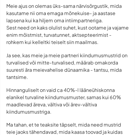
Meie ajus on olemas üks-sama närvisõrgustik, mida
kasutame nii oma emaga mõnekuise- ja aastase
lapsena kui ka hiljem oma intiimpartneriga.
Sest need on kaks olulist suhet, kust ootame ja vajame
enim mõistmist, turvatunnet, aktsepteerimist -
rohkem kui kelleltki teiselt siin maailmas.
Ja see, kas meie ja meie partneri kiindumusmustrid on
turvalised või mitte-turvalised, määrab omakorda
suuresti ära meievahelise dünaamika - tantsu, mida
tantsime.
Hinnanguliselt on vaid ca 40%-l lääneühiskonna
elanikel turvaline kiindumusmuster, samas kui 60%
maadlevad äreva, vältiva või ärev-vältiva
kiindumusmustriga.
Ma tahan, et te teaksite täpselt, mida need mustrid
teie jaoks tähendavad, mida kaasa toovad ja kuidas