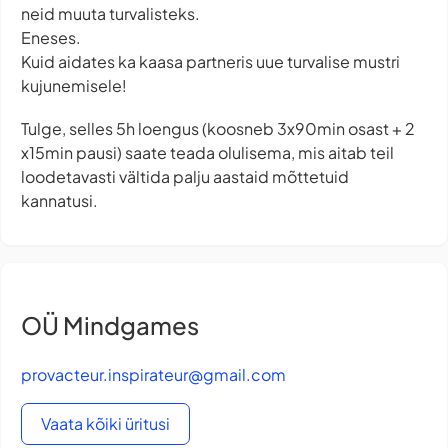
neid muuta turvalisteks.
Eneses.
Kuid aidates ka kaasa partneris uue turvalise mustri
kujunemisele!
Tulge, selles 5h loengus (koosneb 3x90min osast + 2
x15min pausi) saate teada olulisema, mis aitab teil
loodetavasti vältida palju aastaid mõttetuid
kannatusi.
OÜ Mindgames
provacteur.inspirateur@gmail.com
Vaata kõiki üritusi