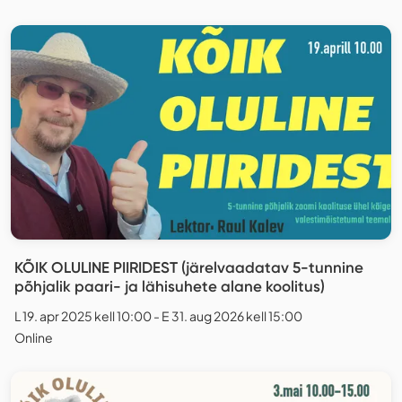
KÕIK OLULINE PIIRIDEST (järelvaadatav 5-tunnine
põhjalik paari- ja lähisuhete alane koolitus)
L 19. apr 2025 kell 10:00 - E 31. aug 2026 kell 15:00
Online