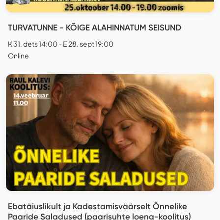
TURVATUNNE - KÕIGE ALAHINNATUM SEISUND
K 31. dets 14:00 - E 28. sept 19:00
Online
Ebatäiuslikult ja Kadestamisväärselt Õnnelike
Paaride Saladused (paarisuhte loeng-koolitus)