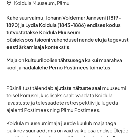
Koidula Muuseum, Pärnu
Kahe suurvaimu, Johann Voldemar Jannseni (1819-
1890) ja Lydia Koidula (1843-1886) endises kodus
tutvustatakse Koidula Muuseumi
püsiekspositsiooni vahendusel nende elu ja tegevust
eesti ärkamisaja kontekstis.
Maja on kultuuriloolise tähtsusega ka kui maarahva
kool ja nädalalehe Perno Postimees toimetus.
Püsinäitust täiendab
ajutiste näituste saal
muuseumi
teisel korrusel, kus lisaks saab vaadata Koidula
lavastuste ja telesaadete retrospektiivi ja lugeda
ajalehti Postimees ning Pärnu Postimees.
Koidula muuseumimaja juurde kuulub maja taga
paiknev
suur aed
, mis on vaid väike osa endise Ülejõe