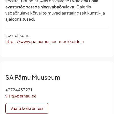
koolitalu krundist. Aias on väikese Lydia ehk
Lolla
avastusõpperada ning vabaõhulava.
Galeriis
vabaõhulava kõrval toimuvad aastaringselt kunsti- ja
ajaloonäitused.
Loe rohkem:
https://www.parnumuuseum.ee/koidula
SA Pärnu Muuseum
+3724433231
visit@pernau.ee
Vaata kõiki üritusi