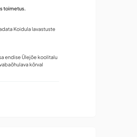
es toimetus.
aadata Koidula lavastuste
osa endise Ülejõe koolitalu
 vabaõhulava kõrval