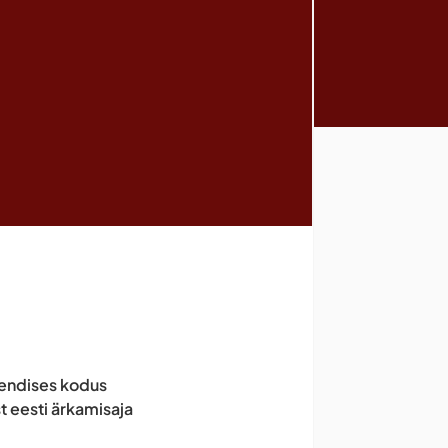
 endises kodus
t eesti ärkamisaja