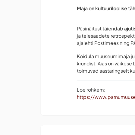
Maja on kultuuriloolise t
Püsinäitust täiendab
ajuti
ja telesaadete retrospekti
ajalehti Postimees ning P
Koidula muuseumimaja ju
krundist. Aias on väikese
toimuvad aastaringselt ku
Loe rohkem:
https://www.parnumuus