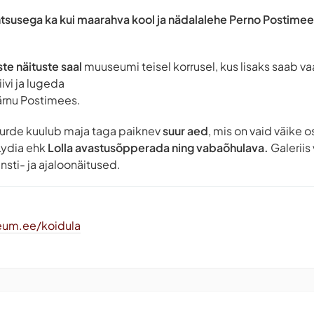
ähtsusega ka kui maarahva kool ja nädalalehe Perno Postime
ste näituste saal
muuseumi teisel korrusel, kus lisaks saab v
ivi ja lugeda
ärnu Postimees.
urde kuulub maja taga paiknev
suur aed
, mis on vaid väike 
 Lydia ehk
Lolla avastusõpperada ning vabaõhulava.
Galeriis
nsti- ja ajaloonäitused.
eum.ee/koidula