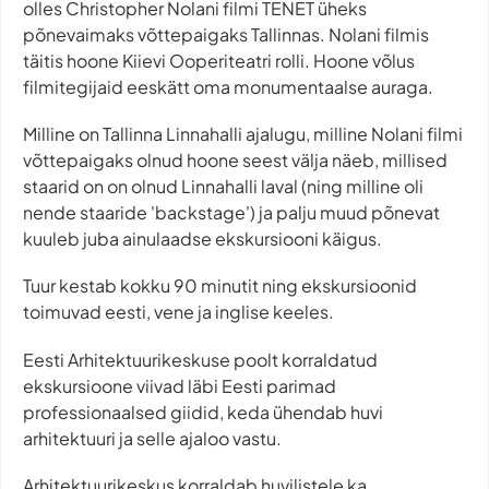
olles Christopher Nolani filmi TENET üheks
põnevaimaks võttepaigaks Tallinnas. Nolani filmis
täitis hoone Kiievi Ooperiteatri rolli. Hoone võlus
filmitegijaid eeskätt oma monumentaalse auraga.
Milline on Tallinna Linnahalli ajalugu, milline Nolani filmi
võttepaigaks olnud hoone seest välja näeb, millised
staarid on on olnud Linnahalli laval (ning milline oli
nende staaride 'backstage') ja palju muud põnevat
kuuleb juba ainulaadse ekskursiooni käigus.
Tuur kestab kokku 90 minutit ning ekskursioonid
toimuvad eesti, vene ja inglise keeles.
Eesti Arhitektuurikeskuse poolt korraldatud
ekskursioone viivad läbi Eesti parimad
professionaalsed giidid, keda ühendab huvi
arhitektuuri ja selle ajaloo vastu.
Arhitektuurikeskus korraldab huvilistele ka