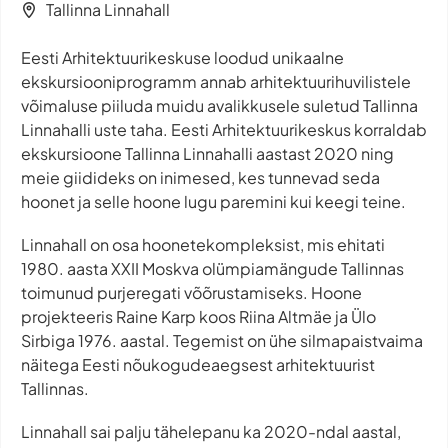
Tallinna Linnahall
Eesti Arhitektuurikeskuse loodud unikaalne
ekskursiooniprogramm annab arhitektuurihuvilistele
võimaluse piiluda muidu avalikkusele suletud Tallinna
Linnahalli uste taha. Eesti Arhitektuurikeskus korraldab
ekskursioone Tallinna Linnahalli aastast 2020 ning
meie giidideks on inimesed, kes tunnevad seda
hoonet ja selle hoone lugu paremini kui keegi teine.
Linnahall on osa hoonetekompleksist, mis ehitati
1980. aasta XXII Moskva olümpiamängude Tallinnas
toimunud purjeregati võõrustamiseks. Hoone
projekteeris Raine Karp koos Riina Altmäe ja Ülo
Sirbiga 1976. aastal. Tegemist on ühe silmapaistvaima
näitega Eesti nõukogudeaegsest arhitektuurist
Tallinnas.
Linnahall sai palju tähelepanu ka 2020-ndal aastal,