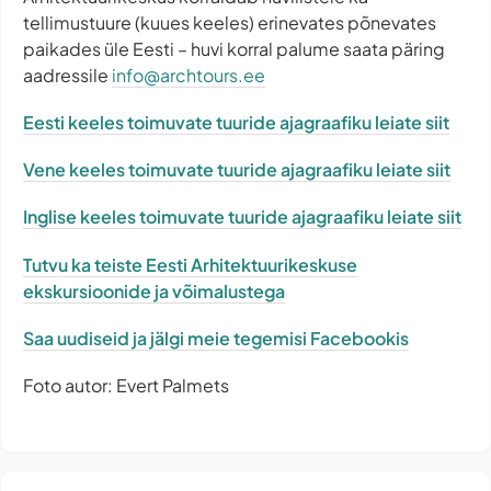
tellimustuure (kuues keeles) erinevates põnevates
paikades üle Eesti – huvi korral palume saata päring
aadressile
info@archtours.ee
Eesti keeles toimuvate tuuride ajagraafiku leiate siit
Vene keeles toimuvate tuuride ajagraafiku leiate siit
Inglise keeles toimuvate tuuride ajagraafiku leiate siit
Tutvu ka teiste Eesti Arhitektuurikeskuse
ekskursioonide ja võimalustega
Saa uudiseid ja jälgi meie tegemisi Facebookis
Foto autor: Evert Palmets