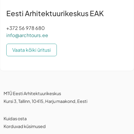
Eesti Arhitektuurikeskus EAK
+372 56 978 680
info@archtours.ee
Vaata kõiki üritusi
MTÜ Eesti Arhitektuurikeskus
Kursi 3, Tallinn, 10415, Harju maakond, Eesti
Kuidas osta
Korduvad küsimused