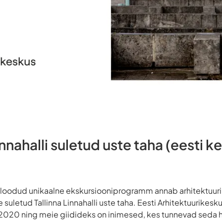
nahalli suletud uste taha (eesti k
e loodud unikaalne ekskursiooniprogramm annab arhitektuuri
 suletud Tallinna Linnahalli uste taha. Eesti Arhitektuurikes
st 2020 ning meie giidideks on inimesed, kes tunnevad seda 