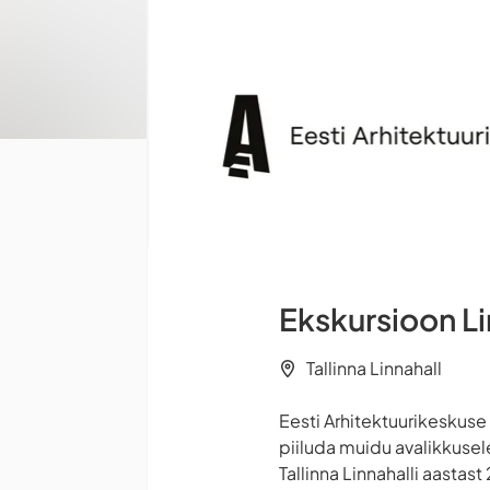
Ekskursioon Lin
Tallinna Linnahall
Eesti Arhitektuurikeskus
piiluda muidu avalikkusele
Tallinna Linnahalli aasta