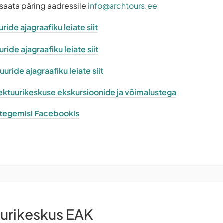
 saata päring aadressile
info@archtours.ee
ride ajagraafiku leiate siit
ide ajagraafiku leiate siit
uride ajagraafiku leiate siit
itektuurikeskuse ekskursioonide ja võimalustega
e tegemisi Facebookis
uurikeskus EAK