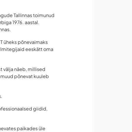
ngude Tallinnas toimunud
biga 1976. aastal.
nnas.
ENET üheks põnevaimaks
 filmitegijaid eeskätt oma
t välja näeb, millised
lju muud põnevat kuuleb
s.
ofessionaalsed giidid,
õnevates paikades üle