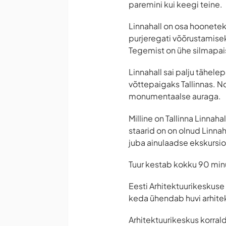
paremini kui keegi teine.
Linnahall on osa hoonete
purjeregati võõrustamisek
Tegemist on ühe silmapais
Linnahall sai palju tähel
võttepaigaks Tallinnas. Nol
monumentaalse auraga.
Milline on Tallinna Linnaha
staarid on on olnud Linnah
juba ainulaadse ekskursio
Tuur kestab kokku 90 minu
Eesti Arhitektuurikeskuse
keda ühendab huvi arhitekt
Arhitektuurikeskus korral