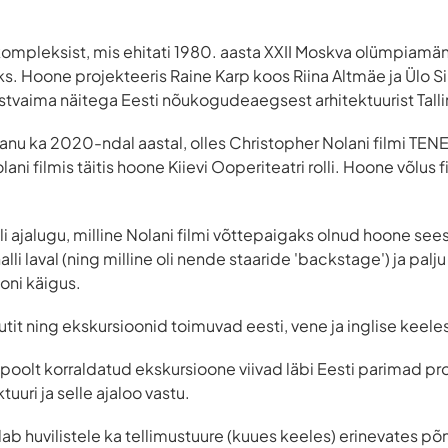
kompleksist, mis ehitati 1980. aasta XXII Moskva olümpiamä
s. Hoone projekteeris Raine Karp koos Riina Altmäe ja Ülo Sir
tvaima näitega Eesti nõukogudeaegsest arhitektuurist Talli
epanu ka 2020-ndal aastal, olles Christopher Nolani filmi T
ani filmis täitis hoone Kiievi Ooperiteatri rolli. Hoone võlus
lli ajalugu, milline Nolani filmi võttepaigaks olnud hoone sees
alli laval (ning milline oli nende staaride 'backstage') ja pa
oni käigus.
tit ning ekskursioonid toimuvad eesti, vene ja inglise keele
 poolt korraldatud ekskursioone viivad läbi Eesti parimad pr
uuri ja selle ajaloo vastu.
dab huvilistele ka tellimustuure (kuues keeles) erinevates p