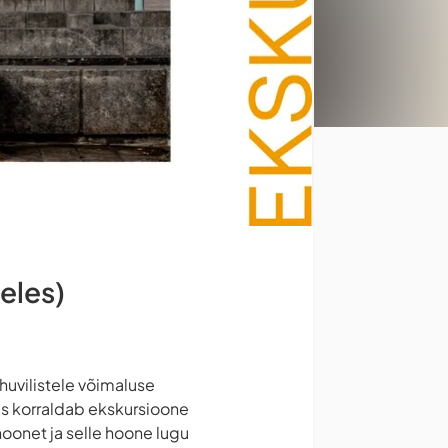
eeles)
huvilistele võimaluse
kus korraldab ekskursioone
hoonet ja selle hoone lugu